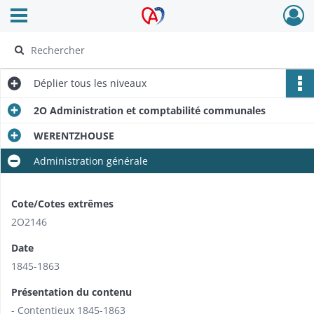
Ouvrir le menu déroulant
Archives Alsace - Colmar
Déplier
tous les niveaux
2O Administration et comptabilité communales
WERENTZHOUSE
Administration générale
Cote/Cotes extrêmes
2O2146
Date
1845-1863
Présentation du contenu
- Contentieux 1845-1863