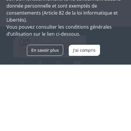
donnée personnelle et sont exemptés de
consentements (Article 82 de la loi Informatique et
Libertés).
Vous pouvez consulter les conditions générales
d’utilisation sur le lien ci-dessous.
En savoir plus
J'ai compris
Archives d'Alsace - Site de Colmar
Bâtiment M / Cité administrative
3, rue Fleischhauer
F-68026 COLMAR
(+33) 3 89 21 97 00
Nous contacter