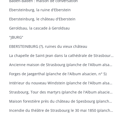
Baden-Baden : maison de conversation
Ebersteinburg, la ruine d'Eberstein
Ebersteinburg, le château d'Eberstein
Geroldsau, la cascade à Geroldsau
"JBURG"
EBERSTEINBURG (?), ruines du vieux château
La chapelle de Saint-Jean dans la cathédrale de Strasbourg (planche de l'Album alsacien, n° 3)
Ancienne maison de Strasbourg (planche de l'Album alsacien, n° 4)
Forges de Jaegerthal (planche de l'Album alsacien, n° 5)
Intérieur du nouveau Windstein (planche de l'Album alsacien, n° 13)
Strasbourg, Tour des martyrs (planche de l'Album alsacien, n° 17)
Maison forestière près du château de Spesbourg (planche de l'Album alsacien, n° 18)
Incendie du théâtre de Strasbourg le 30 mai 1850 (planche de l'Album alsacien, n° 29)