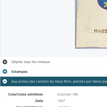
Déplier
tous les niveaux
Estampes
Aux armes des cantons du Haut-Rhin, peintes par Hansi pou
Cote/Cotes extrêmes
estampe 188
Date
1947