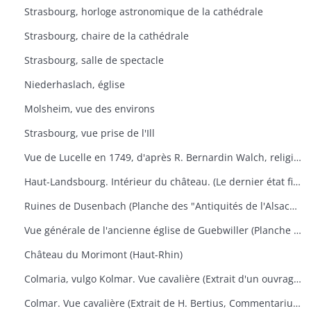
Strasbourg, horloge astronomique de la cathédrale
Strasbourg, chaire de la cathédrale
Strasbourg, salle de spectacle
Niederhaslach, église
Molsheim, vue des environs
Strasbourg, vue prise de l'Ill
Vue de Lucelle en 1749, d'après R. Bernardin Walch, religieux de ce monastère
Haut-Landsbourg. Intérieur du château. (Le dernier état figure dans les "Antiquités de l'Alsace" de Golbéry, pl. 14)
Ruines de Dusenbach (Planche des "Antiquités de l'Alsace" de Golbéry, n° 5
Vue générale de l'ancienne église de Guebwiller (Planche des "Antiquités de l'Alsace" de Golbéry, n° 27
Château du Morimont (Haut-Rhin)
Colmaria, vulgo Kolmar. Vue cavalière (Extrait d'un ouvrage de géographie de Braun u. Hogenberg, vers 1575). Texte français au verso.
Colmar. Vue cavalière (Extrait de H. Bertius, Commentarium Rerum Germanicarum, liber III, p. 500. Amsterdam 1616). Texte latin