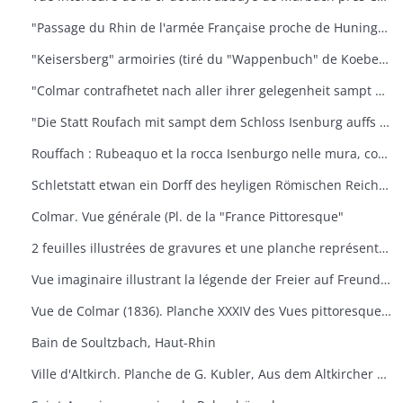
"Passage du Rhin de l'armée Française proche de Huninguen et la rencontre qu'elle eut ensuite avec celle de l'Empereur, arrivé le 14 octobre 1702 après midi"
"Keisersberg" armoiries (tiré du "Wappenbuch" de Koebel, Jiii, 1545). Au v° Ratisbonne
"Colmar contrafhetet nach aller ihrer gelegenheit sampt umbligenden landschafft" Vue cavalière. (Extr. de la "Cosmographie universelle" de S. Munster, III. Buch", von dem Teüschen land" DCLII-DCLIII, 1548). Texte all. an v°
"Die Statt Roufach mit sampt dem Schloss Isenburg auffs fleissigest nach jetsiger Gelegenheit contrafehtet" Vue cavalière (Extr. de la "Cosmographie universelle" de S. Munster, III. Buch", von dem Teüschen land" DCLIIII- delv, 1548). Texte all. an v°
Rouffach : Rubeaquo et la rocca Isenburgo nelle mura, come si trova à nostra età veramente espressa. Vue cavalière. (Ext. De la Cosmographie universelle de S. Munster, Lib. III Della Germania, p. 504-505. Texte italien an v°
Schletstatt etwan ein Dorff des heyligen Römischen Reichs : aber jetzt ein zieliehe Statt. (Extr. de la "Cosmographie universelle" de S. Munster, III. Buch", von dem Teüschen land" DCLII-DCLIII, 1548) Texte all. An v°
Colmar. Vue générale (Pl. de la "France Pittoresque"
2 feuilles illustrées de gravures et une planche représentant le Hugstein près de Guebwiller (haut-Rhin), entrée principale. Elles doivent faire partie d'un ouvrage général sur le Hugstein
Vue imaginaire illustrant la légende der Freier auf Freundstein
Vue de Colmar (1836). Planche XXXIV des Vues pittoresques de Rothmuller
Bain de Soultzbach, Haut-Rhin
Ville d'Altkirch. Planche de G. Kubler, Aus dem Altkircher Archiv (1912)