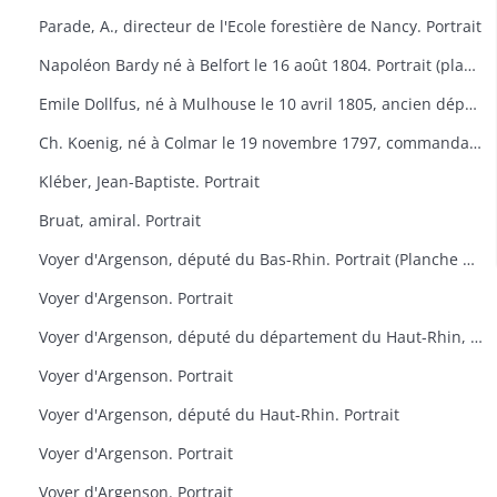
Parade, A., directeur de l'Ecole forestière de Nancy. Portrait
Napoléon Bardy né à Belfort le 16 août 1804. Portrait (planche de la Galerie des représentants du peuple, 1848)
Emile Dollfus, né à Mulhouse le 10 avril 1805, ancien député. Portrait (planche de la Galerie des représentants du peuple, 1848)
Ch. Koenig, né à Colmar le 19 novembre 1797, commandant de la Garde nationale de Colmar. Portrait (planche de la Galerie des représentants du peuple, 1848)
Kléber, Jean-Baptiste. Portrait
Bruat, amiral. Portrait
Voyer d'Argenson, député du Bas-Rhin. Portrait (Planche des Défenseurs des prévenus d'avril)
Voyer d'Argenson. Portrait
Voyer d'Argenson, député du département du Haut-Rhin, élu en 1817. Portrait
Voyer d'Argenson. Portrait
Voyer d'Argenson, député du Haut-Rhin. Portrait
Voyer d'Argenson. Portrait
Voyer d'Argenson. Portrait