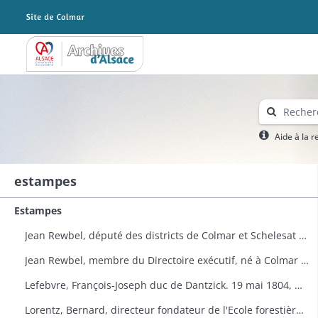
Archives Alsace - Colmar
Aide à la 
estampes
Estampes
Jean Rewbel, député des districts de Colmar et Schelesat à l'Assemblée nationale en 1789. Portrait
Jean Rewbel, membre du Directoire exécutif, né à Colmar en 1746. Portrait
Lefebvre, François-Joseph duc de Dantzick. 19 mai 1804, maréchal de France. Portrait (Planche de la Galerie historique de Versailles n° 1539)
Lorentz, Bernard, directeur fondateur de l'Ecole forestière à Nancy. Portrait