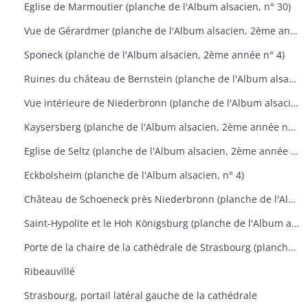
Eglise de Marmoutier (planche de l'Album alsacien, n° 30)
Vue de Gérardmer (planche de l'Album alsacien, 2ème année n°1)
Sponeck (planche de l'Album alsacien, 2ème année n° 4)
Ruines du château de Bernstein (planche de l'Album alsacien, 2ème année n° 9)
Vue intérieure de Niederbronn (planche de l'Album alsacien, 2ème année n° 11)
Kaysersberg (planche de l'Album alsacien, 2ème année n° 17)
Eglise de Seltz (planche de l'Album alsacien, 2ème année n° 24)
Eckbolsheim (planche de l'Album alsacien, n° 4)
Château de Schoeneck près Niederbronn (planche de l'Album alsacien, n° 4)
Saint-Hypolite et le Hoh Königsburg (planche de l'Album alsacien, n° 22)
Porte de la chaire de la cathédrale de Strasbourg (planche de l'Album alsacien, n° 28)
Ribeauvillé
Strasbourg, portail latéral gauche de la cathédrale