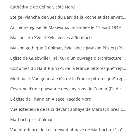
Cathédrale de Colmar, côté Nord
Steige (Planche de vues du Barr de la Roche et des environs)
Ancienne église de Masevaux, incendiée le 11 août 1849
Maisons du XVe et XVIe siècles à Rouffach
Maison gothique à Colmar, XVIe siècle (Maison Pfister) (Pl XCV d'un ouvrage d'architecture représentant aussi le portail des chartreux à Dijon, la chapelle de Pagny-le-Château et le manoir St-Ouen près Château Gontier
Eglise de Guebwiller. (Pl. XCI d'un ouvrage d'architecture représentant aussi l'église de Rosheim)
Costumes du Haut-Rhin (Pl. de la France pittoresque" représentant aussi Ferrette, vue générale de la ville et du château)
Mulhouse. Vue générale (Pl. de la France pittoresque" représentant aussi des portraits de Rapp et de Lefebre) + 1 photographie
Costume d'une paysanne des environs de Colmar (Pl. de Costumes de divers pays" n° 51) + 1 photographie
L'église de Thann en Alsace. Façade Nord
Vue extérieure de la ci-devant abbaye de Marbach près Colmar
Marbach près Colmar
Vue intérieure de la ci-devant abbaye de Marbach près Colmar