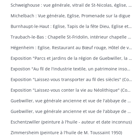
Schweighouse : vue générale, vitrail de St-Nicolas, église, la Doller
Michelbach : Vue générale, Eglise, Promenade sur la digue
Burnhaupt-le-Haut : Eglise, Tapis de la fête Dieu, Eglise et école, Office de la fête Dieu
Traubach-le-Bas : Chapelle St-Fridolin, intérieur chapelle et tableau, Ecole, rue principale
Hégenheim : Eglise, Restaurant au Bœuf rouge, Hôtel de ville, décors floraux
Exposition "Parcs et jardins de la région de Guebwiller, la culture d'un patrimoine florissant" (Communauté de Communes de la Région de Guebwiller, du 15 octobre 2010 au 31 janvier 2011)
Expostion "Au fil de l'industrie textile, un patrimoine insoupçonné" (Communauté de Communes de la Région de Guebwiller, du 11 septembre au 30 octobre 2009)
Exposition "Laissez-vous transporter au fil des siècles" (Communauté de Communes de la Région de Guebwiller, du 26 octobre 2012 au 19 janvier 2013)
Exposition "Laissez-vous conter la vie au Néolithique" (Communauté de Communes de la Région de Guebwiller, du 14 octobre 2011 au 26 janvier 2012)
Guebwiller, vue générale ancienne et vue de l'abbaye de Murbach.
Guebwiller, vue générale ancienne et vue de l'abbaye de Murbach.
Eschentzwiller (peinture à l'huile - auteur et date inconnus)
Zimmersheim (peinture à l'huile de M. Toussaint 1950)