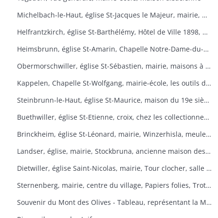
Michelbach-le-Haut, église St-Jacques le Majeur, mairie, maison 1832, fontaine, fête du pain
Helfrantzkirch, église St-Barthélémy, Hôtel de Ville 1898, maison alsacienne
Heimsbrunn, église St-Amarin, Chapelle Notre-Dame-du-Chêne, Maison Ste-Anne, mairie
Obermorschwiller, église St-Sébastien, mairie, maisons à colombages
Kappelen, Chapelle St-Wolfgang, mairie-école, les outils d'antan, chez le collectionneur de tracteurs
Steinbrunn-le-Haut, église St-Maurice, maison du 19e siècle, vue générale
Buethwiller, église St-Etienne, croix, chez les collectionneurs
Brinckheim, église St-Léonard, mairie, Winzerhisla, meule 1597, moulin
Landser, église, mairie, Stockbruna, ancienne maison des sœurs, Monastère St-Alphonse
Dietwiller, église Saint-Nicolas, mairie, Tour clocher, salle des fêtes
Sternenberg, mairie, centre du village, Papiers folies, Trotta Hisla
Souvenir du Mont des Olives - Tableau, représentant la Mort, à l'entrée du dortoir peint par Père M. Joseph (Baron de Géramb, général autrichien, mort en 1848 comme procurateur des Trappistes).