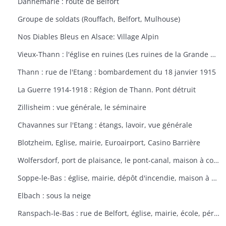
Dannemarie : route de Belfort
Groupe de soldats (Rouffach, Belfort, Mulhouse)
Nos Diables Bleus en Alsace: Village Alpin
Vieux-Thann : l'église en ruines (Les ruines de la Grande Guerre)
Thann : rue de l'Etang : bombardement du 18 janvier 1915
La Guerre 1914-1918 : Région de Thann. Pont détruit
Zillisheim : vue générale, le séminaire
Chavannes sur l'Etang : étangs, lavoir, vue générale
Blotzheim, Eglise, mairie, Euroairport, Casino Barrière
Wolfersdorf, port de plaisance, le pont-canal, maison à colombages
Soppe-le-Bas : église, mairie, dépôt d'incendie, maison à colombages
Elbach : sous la neige
Ranspach-le-Bas : rue de Belfort, église, mairie, école, périscolaire, platanes plantés sous Napoléon