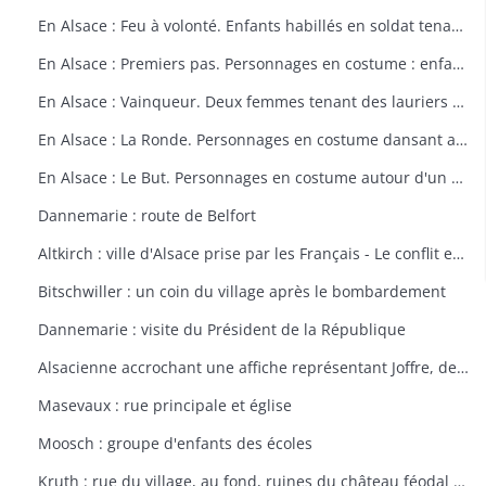
En Alsace : Feu à volonté. Enfants habillés en soldat tenant un fusil. Dessin par Delalain.
En Alsace : Premiers pas. Personnages en costume : enfant allant vers le drapeau français. Dessin par Delalain.
En Alsace : Vainqueur. Deux femmes tenant des lauriers et un homme en costume. Dessin par Delalain.
En Alsace : La Ronde. Personnages en costume dansant autour du drapeau français. Dessin par Delalain.
En Alsace : Le But. Personnages en costume autour d'un drapeau français. Dessin par Delalain
Dannemarie : route de Belfort
Altkirch : ville d'Alsace prise par les Français - Le conflit européen en 1914
Bitschwiller : un coin du village après le bombardement
Dannemarie : visite du Président de la République
Alsacienne accrochant une affiche représentant Joffre, dessin de Th. CROY
Masevaux : rue principale et église
Moosch : groupe d'enfants des écoles
Kruth : rue du village, au fond, ruines du château féodal de Wildenstein