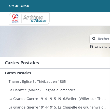
Archives Alsace - Colmar
Aide à la 
Cartes Postales
Cartes Postales
Thann : Eglise St-Thiébaut en 1865
La Harazée (Marne) : Cagnas allemandes
La Grande Guerre 1914-1915-1916.Weiler. [Willer-sur-Thur] : vue générale
La Grande Guerre 1914-1915. La Chapelle de Grunenwald près de Uderdersept habillés en soldat tenant un fusil. Dessin par Delalain.