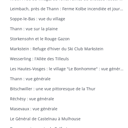
Leimbach, près de Thann : Ferme Kolbe incendiée et journellement bombardée avec les dépendances en ruines
Soppe-le-Bas : vue du village
Thann : vue sur la plaine
Storkensohn et le Rouge Gazon
Markstein : Refuge d'hiver du Ski Club Markstein
Wesserling : l'Allée des Tilleuls
Les Hautes-Vosges : le village "Le Bonhomme" : vue générale
Thann : vue générale
Bitschwiller : une vue pittoresque de la Thur
Réchésy : vue générale
Masevaux : vue générale
Le Général de Castelnau à Mulhouse