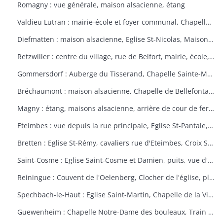
Romagny : vue générale, maison alsacienne, étang
Valdieu Lutran : mairie-école et foyer communal, Chapelle Notre Dame de la Pitié, calvaire, échelle d'écluses sens Valdieu-Retzwiller
Diefmatten : maison alsacienne, Eglise St-Nicolas, Maison natale Barthélémy Gross
Retzwiller : centre du village, rue de Belfort, mairie, école, décors floraux
Gommersdorf : Auberge du Tisserand, Chapelle Sainte-Marguerite, Calvaire rue des Tilleuls
Bréchaumont : maison alsacienne, Chapelle de Bellefontaine, rue de l'église, M.A.R.P.A. (Maison d'accueil rurale pour personne âgées)
Magny : étang, maisons alsacienne, arrière de cour de ferme
Eteimbes : vue depuis la rue principale, Eglise St-Pantale, maison alsacienne
Bretten : Eglise St-Rémy, cavaliers rue d'Eteimbes, Croix St-Eloi
Saint-Cosme : Eglise Saint-Cosme et Damien, puits, vue d'ensemble, ancien presbytère, mairie
Reiningue : Couvent de l'Oelenberg, Clocher de l'église, plan d'eau, cour de ferme
Spechbach-le-Haut : Eglise Saint-Martin, Chapelle de la Vierge, Christ du dimanche des rameaux sur l'âne, Vierge de la Pitié
Guewenheim : Chapelle Notre-Dame des bouleaux, Train de la Doller, lavoir, pierre borne, mur cimetière, Calvaire 1857 avec décorations florales