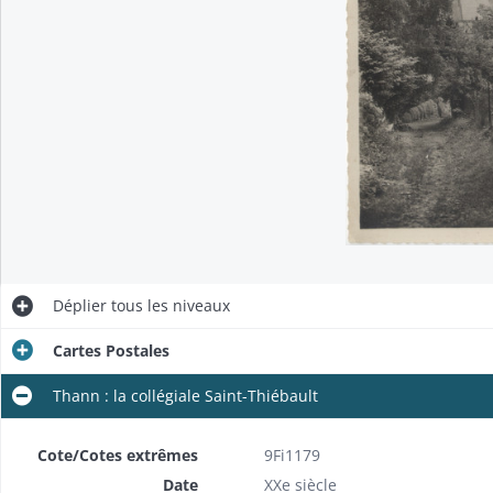
Déplier
tous les niveaux
Cartes Postales
Thann : la collégiale Saint-Thiébault
Cote/Cotes extrêmes
9Fi1179
Date
XXe siècle