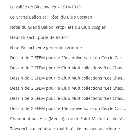
La vallée de Bitschwiller - 1914-1918
Le Grand Ballon et l'Hôtel du Club Vosgien
Hôtel du Grand Ballon, Propriété du Club Vosgien
Neuf-Brisach, porte de Belfort
Neuf-Brisach, vue générale aérienne
Dessin de GIEFEM pour le 20e anniversaire du Cercle Cartophile de Thann et de la Vallée de la Thur. 25-26 novembre 2006. carte n° 17
Dessin de GiEFEM pour le Club Multicollections "Les Chasseurs d'Images", Mulhouse. Carte n° 19 : "50 ans de carnaval à Mulhouse
Dessin de GiEFEM pour le Club Multicollections "Les Chasseurs d'Images", Mulhouse. Carte n° 20 : "L'univers de Tintin
Dessin de GiEFEM pour le Club Multicollections "Les Chasseurs d'Images", Mulhouse. Carte n° 17 : "Nounours a Cent ans
Dessin de GiEFEM pour le Club Multicollections "Les Chasseurs d'Images". Mulhouse. Carte n° 15
Dessin de GIEFEM pour le 10e anniversaire du Cercle Cartophile de Thann et de la Vallée de la Thur. Novembre 1997
Chaumont-sur-Aire (Meuse), rue de Saint-Michel, école. Vue d'une carte postale pour l'exposition de cartes postales anciennes (11 octobre 2009)
Tagsdorf, vue générale, mairie-école, maison alsacienne