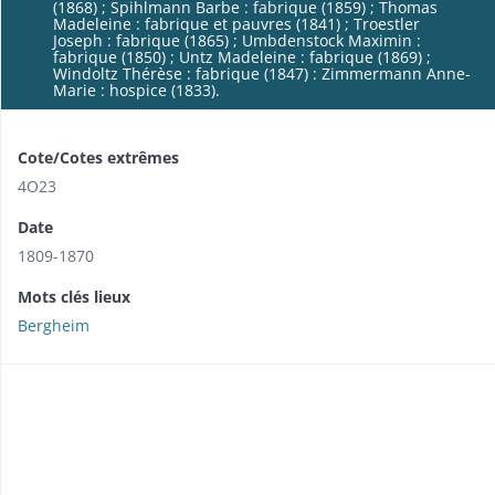
(1868) ; Spihlmann Barbe : fabrique (1859) ; Thomas
Madeleine : fabrique et pauvres (1841) ; Troestler
Joseph : fabrique (1865) ; Umbdenstock Maximin :
fabrique (1850) ; Untz Madeleine : fabrique (1869) ;
Windoltz Thérèse : fabrique (1847) : Zimmermann Anne-
Marie : hospice (1833).
Cote/Cotes extrêmes
4O23
Date
1809-1870
Mots clés lieux
Bergheim