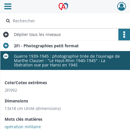
Ouvrir le menu déroulant
Archives Alsace - Colmar
Déplier
tous les niveaux
2Fi - Photographies petit format
Guerre 1939-1945 : photographie tirée de l'ouvrage de
Marthe Clauser : "Le Haut-Rhin 1940-1945" : La
libération vue par Hansi en 1945
Cote/Cotes extrêmes
2Fi992
Dimensions
13x18 cm Unité (dimensions)
Mots clés matières
opération militaire