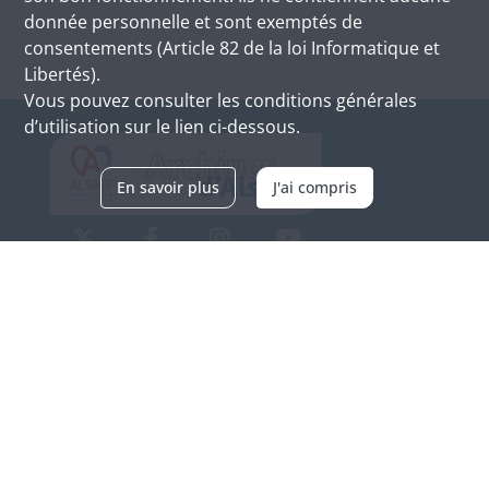
donnée personnelle et sont exemptés de
consentements (Article 82 de la loi Informatique et
Libertés).
Vous pouvez consulter les conditions générales
d’utilisation sur le lien ci-dessous.
En savoir plus
J'ai compris
Archives d'Alsace - Site de Colmar
Bâtiment M / Cité administrative
3, rue Fleischhauer
F-68026 COLMAR
(+33) 3 89 21 97 00
Nous contacter