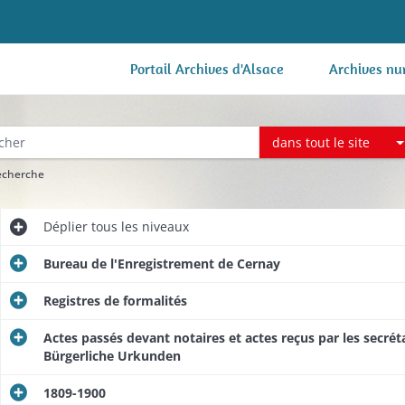
Portail Archives d'Alsace
Archives nu
dans tout le site
recherche
Déplier
tous les niveaux
Bureau de l'Enregistrement de Cernay
Registres de formalités
Actes passés devant notaires et actes reçus par les secréta
Bürgerliche Urkunden
1809-1900