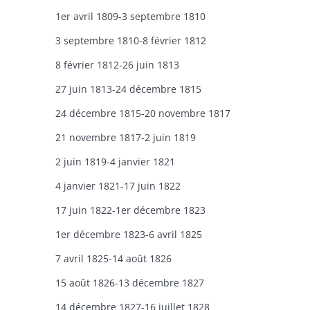
1er avril 1809-3 septembre 1810
3 septembre 1810-8 février 1812
8 février 1812-26 juin 1813
27 juin 1813-24 décembre 1815
24 décembre 1815-20 novembre 1817
21 novembre 1817-2 juin 1819
2 juin 1819-4 janvier 1821
4 janvier 1821-17 juin 1822
17 juin 1822-1er décembre 1823
1er décembre 1823-6 avril 1825
7 avril 1825-14 août 1826
15 août 1826-13 décembre 1827
14 décembre 1827-16 juillet 1828