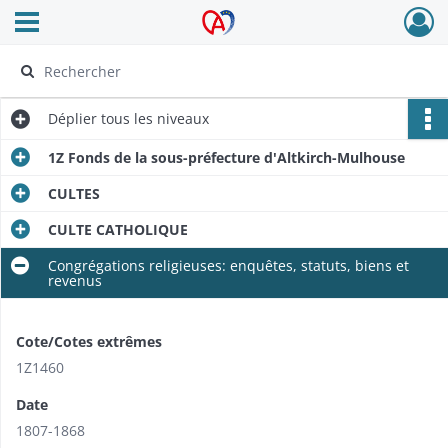
Ouvrir le menu déroulant
Archives Alsace - Colmar
Déplier
tous les niveaux
1Z Fonds de la sous-préfecture d'Altkirch-Mulhouse
CULTES
CULTE CATHOLIQUE
Congrégations religieuses: enquêtes, statuts, biens et
revenus
Cote/Cotes extrêmes
1Z1460
Date
1807-1868