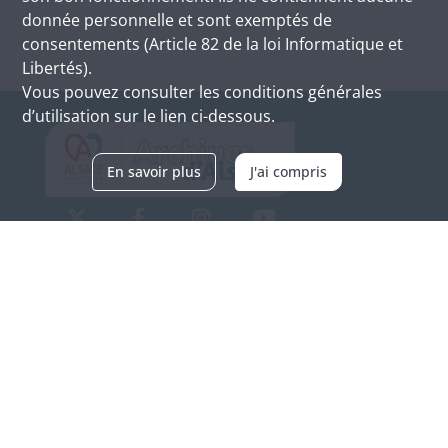
donnée personnelle et sont exemptés de
consentements (Article 82 de la loi Informatique et
Libertés).
Vous pouvez consulter les conditions générales
d’utilisation sur le lien ci-dessous.
En savoir plus
J'ai compris
Archives d'Alsace - Site de Colmar
Bâtiment M / Cité administrative
3, rue Fleischhauer
F-68026 COLMAR
(+33) 3 89 21 97 00
Nous contacter