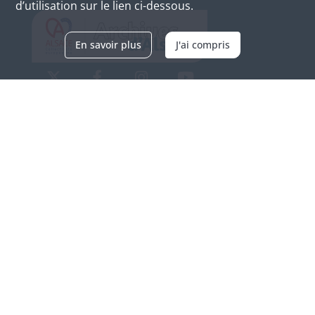
d’utilisation sur le lien ci-dessous.
En savoir plus
J'ai compris
Archives d'Alsace - Site de Colmar
Bâtiment M / Cité administrative
3, rue Fleischhauer
F-68026 COLMAR
(+33) 3 89 21 97 00
Nous contacter
Horaires d'ouverture
Du mardi au vendredi
en continu de 9h à 17h