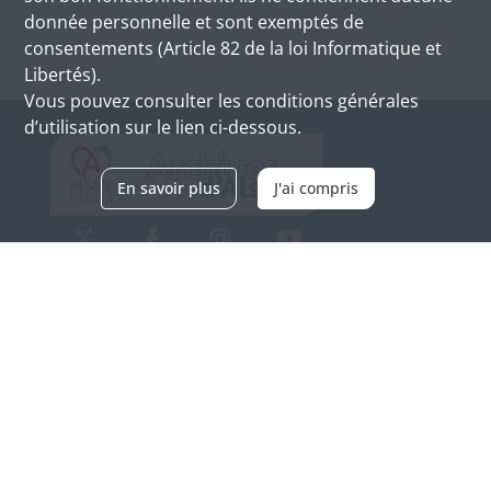
donnée personnelle et sont exemptés de
consentements (Article 82 de la loi Informatique et
Libertés).
Vous pouvez consulter les conditions générales
d’utilisation sur le lien ci-dessous.
En savoir plus
J'ai compris
Archives d'Alsace - Site de Colmar
Bâtiment M / Cité administrative
3, rue Fleischhauer
F-68026 COLMAR
(+33) 3 89 21 97 00
Nous contacter