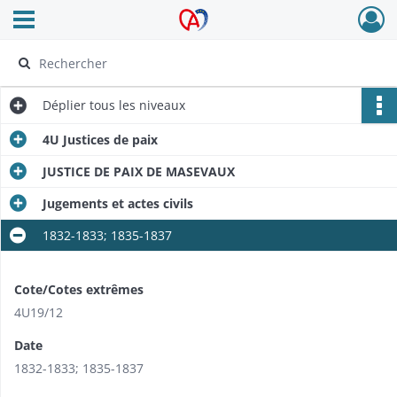
Ouvrir le menu déroulant
Archives Alsace - Colmar
Déplier
tous les niveaux
4U Justices de paix
JUSTICE DE PAIX DE MASEVAUX
Jugements et actes civils
1832-1833; 1835-1837
Cote/Cotes extrêmes
4U19/12
Date
1832-1833; 1835-1837