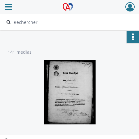
Ouvrir le menu déroulant
Archives Alsace - Colmar
141 medias