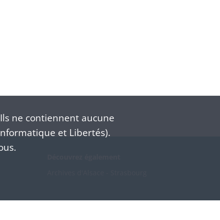
Ils ne contiennent aucune
nformatique et Libertés).
ous.
Découvrez également
Archives d'Alsace - Strasbourg