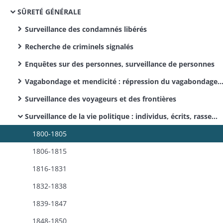
SÛRETÉ GÉNÉRALE
Surveillance des condamnés libérés
Recherche de criminels signalés
Enquêtes sur des personnes, surveillance de personnes
Vagabondage et mendicité : répression du vagabondage et de la mendicité : réglementation, correspondance, arrestations de vagabonds
Surveillance des voyageurs et des frontières
Surveillance de la vie politique : individus, écrits, rassemblements, partis ou sociétés ; suspects , surveillés, condamnés et prisonniers politiques, propos et écrits séditieux, tentatives d'embauchage de militaires, diffusion de fausses nouvelles alarmantes, émeutes, projets de soulèvement, conspirations, surveillance des partis politiques, sociétés secrètes, envois de troupes
1800-1805
1806-1815
1816-1831
1832-1838
1839-1847
1848-1850