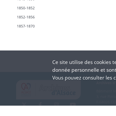
1850-1852
1852-1856
1857-1870
Ce site utilise des
cookies
te
donnée personnelle et sont 
Vous pouvez consulter les co
Archives d'
Bâtiment M 
3, rue Flei
F-68026 C
(+33) 3 