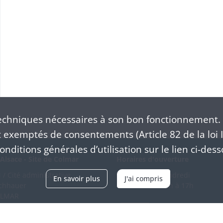
chniques nécessaires à son bon fonctionnement. 
exemptés de consentements (Article 82 de la loi I
nditions générales d’utilisation sur le lien ci-dess
Alsace - Site de Colmar
Horaires d'ouverture
/ Cité administrative
Du mardi au vendredi
En savoir plus
J'ai compris
schhauer
en continu de 9h à 17h
OLMAR
89 21 97 00
Venir