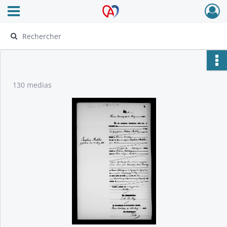
Ouvrir le menu déroulant
Archives Alsace - Colmar
130 medias