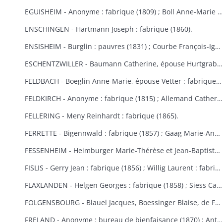
EGUISHEIM - Anonyme : fabrique (1809) ; Boll Anne-Marie : bureau de bienfaisance (1829) ; Brucker François Joseph : fabrique (1846) ; Burglin François Xavier : fabrique (1831) ; Hertzog, de Logelbach, Wehrlé Antoine : hospice (1863) ; Ludwig Jean : fabrique (1829) ; Meyer Véronique : fabrique (1809) ; Raffat Ignace : bureau de bienfaisance (fondation Boll, 1
ENSCHINGEN - Hartmann Joseph : fabrique (1860).
ENSISHEIM - Burglin : pauvres (1831) ; Courbe François-Ignace : pauvres (1834) ; Goeb Thérèse : fabrique (1870) ; Hobig Joseph, Roth Catherine : fabrique (1832) ; Kaistling Françoise : fabrique (1820) ; Krafft Charles : fabrique (1861) ; Mordilliat Marguerite : fabrique (1835) ; Mutz Anne-Marie : fabrique et pauvres (1833) ; Rumbach Catherine, épouse Schmitt : fabrique (1836) ; Zeller Thérèse : bureau de bienfaisance (1848).
ESCHENTZWILLER - Baumann Catherine, épouse Hurtgraber : fabrique (1849) ; Butsch Henri, Sibus Françoise : fabrique (1855) ; Ernst Jean-Baptiste : fabrique (1853) ; Jeltsch Pancrace : bureau de bienfaisance (1865) ; Rieter Jean-Baptiste : pauvres (1842) ; Wolff Agathe, ép
FELDBACH - Boeglin Anne-Marie, épouse Vetter : fabrique et pauvres (1850-1853).
FELDKIRCH - Anonyme : fabrique (1815) ; Allemand Catherine : fabrique (1840) ; Friess Marie-Anne : fabrique de Bollwiller et Feldkirch (1825) (voir aussi Bollwiller) ; Geiller Apolline, épouse Riber : fabrique (1847) ; Neff Etienne, Michel Madeleine, épouse Martin, de Bollwiller : fabrique (1834) ; Pfulb François-Joseph : fabriques de Feldkirch et Bollwiller (1819) ; Pfulb Rémi, de Bollwiller : fabrique (1835-1846) ; épouse Pfulb Richard, Mayer Catherine, épouse Zagula, Strieh Elisabeth, épouse Fries : fabrique (1838) ; Strub Rémi, père, Durwell Jean-Adam : fabrique (183
FELLERING - Meny Reinhardt : fabrique (1865).
FERRETTE - Bigennwald : fabrique (1857) ; Gaag Marie-Anne : bureau de bienfaisance et fabrique de Traubach-le-Haut (1869-1870) ; Gerbaulet Guillaume : bureau de bienfaisance et commune (1845-1858) ; Koechlin André : bureau de bienfaisance (1847) ; Schirmer, de Colmar : bureau de bienfaisance (1847).
FESSENHEIM - Heimburger Marie-Thérèse et Jean-Baptiste : fabrique (1862-1868) ; Schönauer Jacques : fabrique (1845).
FISLIS - Gerry Jean : fabrique (1856) ; Willig Laurent : fabrique (1853).
FLAXLANDEN - Helgen Georges : fabrique (1858) ; Siess Catherine, épouse Meyer : fabrique (1846) ; Steib Catherine, épouse Helgen : fabrique (1854) ; Steib Elisabeth, épouse Sies : fabrique (1851).
FOLGENSBOURG - Blauel Jacques, Boessinger Blaise, de Folgensbourg, Linder Anne-Marie, épouse Duringer, Moser, de Hagenthal-le-Haut, Runser Jacques, Runser Simon, héritiers Studer Philippe, Thannberger de Blotzheim : fabrique (1834-1839) ; Wicky Marie-Anne : commune (1865).
FRELAND - Anonyme : bureau de bienfaisance (1870) ; Antoine Jean-Nicolas : bureau de bienfaisance (1862) ; Bertrand Catherine : commune, fabrique et école (1823) ; Bertrand Marie-Catherine : fabrique (1853) ; Herqué Antoine : bureau