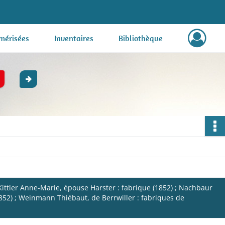
mérisées
Inventaires
Bibliothèque
 Kittler Anne-Marie, épouse Harster : fabrique (1852) ; Nachbaur
(1852) ; Weinmann Thiébaut, de Berrwiller : fabriques de