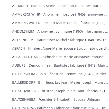
ALTKIRCH - Baumlin Marie-Reine, épouse Pathé:, bureau de bienfaisance (1803) ; Baur Reine-Catherine, épouse Schneider : hospice, bureau de bienfaisance, fabrique (1841-1845) ; Bisel : hospice Saint-Morand (1849) ; Caisse d'Epargne (1) : hospice (1850-1855) ; Eberlin Joseph : hospice Saint-Morand (1844) ; Enderlin Antoine, de Durlinsdorf : hospice (1859) ; Erny : fabrique (1865) (voir aussi Thann) ; Friburger Anne-Marie, épouse Remus : hospice (1865) ; Fritsch Morand : hospice Saint-Morand (1857-1859) ; Garrosse François-Marie : bureau de bienfaisance (1802) ; Garozzi Antoine, Henner Thomas Valentin, Kiene Marie-Anne : fabrique (1813) ; Garozzi Rosalie, épouse Durthaller : hospice civil (1850) ; Gilardoni Joseph : hospice (1864) ; Haenner Xavier : fabrique (1843-1844) ; Hartmann Jean, Kiene Marie-Elisabeth : fabrique (1819) ; Hennige, curé, Reininger Elma : hospice (1855-1862) ; Hiltenbrand Marie-Salomé : hospice Saint-Morand (1854) ; Jourdain Xavier : hospice et pauvres (1854-1867) ; Kauffmann Antoine : fabrique (1814-1817) ; Koechlin André : pauvres (1854) ; Koechlin André, de Mulhouse : commune (1860) ; Loetscher : hospice Saint-Morand (1851) ; Mildner Antoine-François : hospice Saint-Morand (1831-1832) ; Mulhaupt Anne-Marie : hospice Saint-Morand (1844) ; Neef François-Joseph : fabrique (1809) ; Platel Louise : hospice et bureau de bienfaisance (1867) ; Reininger Emma-Joséphine : hospice Saint-Morand (1855) ; Reininger Marie-Françoise : bureau de bienfaisance et fabrique (1866-1868) ; Roemer Georges, curé : hospice Saint-Morand (1868-1869) ; Rudler Euphémie : hospice Saint-Morand (1869-1870) ; Sauthier : hospice Saint-Morand (1856-1857) ; Schirlin, curé de Bouxwiller : hospice Saint-Morand (1868) ; Stouff Jean-Pierre : hospice Saint-Morand (1832-1833) ; Zobel Morand : hospice Saint-Morand (1859).
AMMERSCHWIHR - Anonyme : hospice (1845) ; anonyme : hospice (1860) ; anonyme : hospice (1860) ; anonyme : hospice (1868) ; anonyme : hospice (1868) ; Bertrand Catherine, religieuse à Ensisheim : hospice (1833-1835) ; Bessler Anne-Marie, épouse Hartmann : hospice et fabrique (1848-1852) ; Bressler Elisabeth : fabrique (1840) ; Bressler Jean-Jacques, curé de Zimmerbach : hospice (1849) ; Custor François-Joseph, abbé : hospice (1822-1823) ; famille Demangeat, des Trois-Epis : hospice (1866) ; Gasser Barbe et François-Martin : hospice et fabrique (1842-1843) ; héritiers Gerber : hospice (1853-1855) ; Gerber Anne-Marie, épouse Muller : hospice (1870) ; Giroud Françoise, épouse Langlais : hospice et fabrique (1838-1845) ; Gottelman François-Joseph : chapelle des Trois-Epis (1824) ; Hartmann Martin : hospice (1851) ; Hildenfinck Joseph : hospice (1869) ; Kast Jean-Baptiste : fabrique (1865) ; Klein François-Joseph : hospice (1820-1821) ; Klein Marguerite, épouse Schielé : hospice, pauvres et fabrique (1844) ; Hamberger Françoise, épouse Bueb dit Dubois : fabrique (1846) ; Leimbach Sébastien : hospice (1835) ; Meg Sébastien : fabrique et pauvres (1828) ; Saltzmann Anne-Marie, épouse Heinrich : fabrique (1869-1870) ; Schielé Alexandre : hospice et pauvres (1828) ; Schwindenhammer Jacques : hospice (1852) ; Simonin : fabrique et pauvres (1832) ; Simonis Catherine, veuve Simonis, épouse Vejux : fabrique (1850) ; Thomann Marie-Ursule : pauvres et hospice (1838) ; Thomann Martin et Anne-Marie, son épouse : hospice (1858) ; Ulrich Catherine, épouse Kast le Vieux : hospice (1848-1852).
AMMERTZWILLER - Richert Marie-Ursule : fabrique (1859) ; Wolff Elisabeth, épouse Hinderer : pauvres d'Ammertzwiller et de Spechbach-le-Bas et fabrique d'Ammertzwiller (1854).
ANDOLSHEIM - Anonyme : commune (1860) ; Hartmann : bureau de bienfaisance (1858) ; Neubuck (de) Marie-Ursule, épouse de Mouge : fabrique (1851) ; Schuller Mathias, dit le Vieux ou le Settier : consistoire protestant (1814).
ARTZENHEIM - Haumesser Michel : fabrique (1848-1851) ; Mangold Louis Benjamin; fa
ASPACH - Himbert Anne-Marie, épouse Strub : fabrique d'Aspach et de Heidwiller
ASPACH-LE-HAUT - Schnebelen Marie Anastasie, épouse Durwell, de Thann : enfants indigents (1867-1868).
AUBURE - Demoulin Jean-Baptiste : fabrique (1841) ; Maire Marie-Elisabeth : fabrique (1864-1865) ; Raffner Catherine : fabrique (1860) ; Stortz André : fabrique (1852-1853) ; Thiriet Jean Antoine : fabrique (1846-1847).
BALDERSHEIM - Boltz Sébastien : commune (1845) ; Kittler Marie-Anne et Françoise : fabrique (1825-1843).
BALLERSDORF - Bihr Jean, Ley Jean, Meyer Joseph, Munsch Jean : commune (1826) ; Fridolin Fortuné, Krafft Louis : fabrique (1826) ; Schwartz François-Joseph, Weist Agathe, épouse Schwartz : commune (1830) ; Walter Sébastien : fabrique (1841) ; Zinck Georges-Bernard : fabrique (1824).
BALSCHWILLER - Christen Joseph, dit le Haut : fabrique (1853).
BALTZENHEIM - Foechterlé Elisabeth, épouse Uhlmann : fabrique (1851) ; Klinger Jean : fabrique (1851).
BARTENHEIM - Baumann Catherine : fabrique (1825) ; Dietschi Anne-Marie, épouse Kirchherr : fabrique (1840) ; Epinay (d') Nicolas : commune (1824-1829) ; Erblang Joseph et Loll Ursule, épouse Erblang : fabrique (1840) ; Hassler Catherine : fabrique (1833) ; Hertzog Grégoire et Catherine : fabrique (1838) ; Kaiflin Anne-Marie, épouse Arnolt : fabrique (1825-1829) ; Kielwasser Marie-Anne : fabrique (1832) ; Koenig Antoine, Kaifflin Jacques : fabrique (1838) ; Koenig Ursule : fabrique (1829) ; Koenig Jean-Georges : fabrique (1832) ; Landauer Anne et Madeleine : fabrique (1833) ; Marquart Michel et Tschill Catherine, épouse Marquart : fabrique (1821) ; Schibeny Louis, Jacques et Jean : fabrique (1821) ; Schultz Jeanne, épouse Kanengieser : fabrique (1840) ; Studer Marie Ursule, épouse Wild : fabrique (1832) ; Walch Anne-Marie, épouse Lang : fabrique (1829).