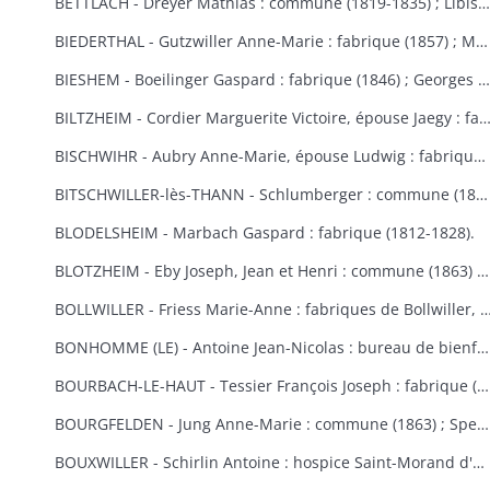
BETTLACH - Dreyer Mathias : commune (1819-1835) ; Libis Anne-Marie : fabrique (1854) ; Springenfeld Jacques : commune (1819).
BIEDERTHAL - Gutzwiller Anne-Marie : fabrique (1857) ; Martin Jacques : fabrique et école (1848).
BIESHEM - Boeilinger Gaspard : fabrique (1846) ; Georges Agathe : fabrique (1852) ; Kuettler Marie-Anne, épouse Studer : fabrique (1828) ; Meglin Isidore : fabrique (1847) ; Schmitt Marie-Anne, épouse Gamp : fabrique (1841).
BILTZHEIM - Cordier Marguerite Victoire, épouse Jaegy : fabrique 
BISCHWIHR - Aubry Anne-Marie, épouse Ludwig : fabrique (1854-1858) ; Broly Joseph : fabrique (1848) ; Frich Marie-Madeleine : fabrique (1852) ; Jourdain Marie-Claire, épouse Helmlinger : fabrique (1857-1860) ; Steib Mathias : commune (1852).
BITSCHWILLER-lès-THANN - Schlumberger : commune (1867).
BLODELSHEIM - Marbach Gaspard : fabrique (1812-1828).
BLOTZHEIM - Eby Joseph, Jean et Henri : commune (1863) ; Hertzog Jean Antoine : bureau de bienfaisance (1851) ; Moser Ursule : fabrique (1851) ; Rein Madeleine et Rein ?, épouse Berra : bureau de bienfaisance (1862-1867) ; Schermesser Guillaume : pauvres (1853) ; Thannberger Jean : commune (1861) ; Verger (de) Jean-Baptiste et de Noël Annette, épouse de Verger : pauvres (1853).
BOLLWILLER - Friess Marie-Anne : fabriques de Bollwiller, de Feldkirch et de 
BONHOMME (LE) - Antoine Jean-Nicolas : bureau de bienfaisance (1862-1865) ; Cowreau Jean-Baptiste : fabrique (1846-1857) ; Herque Marie, épouse Jeanclaude : commune (1855) ; Humbert Jean-Baptiste : fabrique (1859) ; Simon Jean-Baptiste (1846) ; Vautrinot Marie-Marguerite, épouse Sitte : pauvres (1853).
BOURBACH-LE-HAUT - Tessier François Joseph : fabrique (1853).
BOURGFELDEN - Jung Anne-Marie : commune (1863) ; Spenlihauer Christophe : commune (1869).
BOUXWILLER - Schirlin Antoine : hospice Saint-Morand d'Altkirch (1867) ; Stehlin François Joseph : fabriques de Bouxwiller et de Raedersdorf (1854).