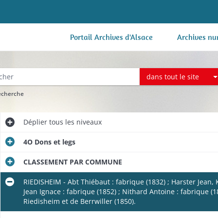
Portail Archives d'Alsace
Archives nu
dans tout le site
recherche
Déplier
tous les niveaux
4O Dons et legs
CLASSEMENT PAR COMMUNE
RIEDISHEIM - Abt Thiébaut : fabrique (1832) ; Harster Jean,
Jean Ignace : fabrique (1852) ; Nithard Antoine : fabrique 
Riedisheim et de Berrwiller (1850).
e (1817-1818).