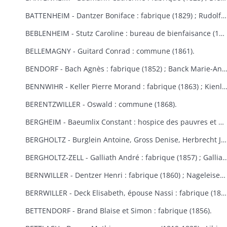
BATTENHEIM - Dantzer Boniface : fabrique (1829) ; Rudolf : commune (1845).
BEBLENHEIM - Stutz Caroline : bureau de bienfaisance (1865-1866).
BELLEMAGNY - Guitard Conrad : commune (1861).
BENDORF - Bach Agnès : fabrique (1852) ; Banck Marie-Anne : commune 
BENNWIHR - Keller Pierre Morand : fabrique (1863) ; Kienlen François Joseph : fabrique (1864) ; Simon Jean André : fabr
BERENTZWILLER - Oswald : commune (1868).
BERGHEIM - Baeumlix Constant : hospice des pauvres et bureau de bienfaisance (1868) ; Blumberger Catherine, épouse Spiehlmann : hospice (1854) ; Bisch Catherine, Burruth Ursule : fabrique (1826) ; Dreyfus Salomon : pauvres israélites (1867) ; Einholtz Clément et Antoine : hospice (1833) ; Fleury Marie-Anne, épouse Schmitt : fabrique (1847) ; Frantz Louis : fabrique (1830) ; Fuchs Marie-Louise : fabrique (1809-1813) ; Gerber Georges : bureau de bienfaisance et fabrique (1869-1870) ; Graber Hélène : fabrique et bureau de bienfaisance (1831) ; Graber Jacobé, épouse Maderer : fabrique (1830) ; Herb Joseph : fabrique et hospice (1813-1826) ; Kauffeisen : pauvres (1828) ; Leiehel Martin : bureau de bienfaisance (1869) ; Rumpler Clément : hospice (1841) ; Schmitt Joseph : hospice (1852) ; Schuler Catherine : fabrique (1868) ; Spihlmann Barbe : fabrique (1859) ; Thomas Madeleine : fabrique et pauvres (1841) ; Troestler Joseph : fabrique (1865) ; Umbdenstock Maximin : fabrique (1850) ; Untz Madeleine : fabrique (1869) ; Windoltz Thérèse : fabrique (1847) : Zimmermann Anne-Marie : hospice (1833).
BERGHOLTZ - Burglein Antoine, Gross Denise, Herbrecht Joseph, Peter Joseph, Tresch Maurice, Zissler Xavier : commune (1844) ; Kuntz Charles : fabrique (1867) ; Ruck Michel, Schill Marie-Anne : fabrique (1866).
BERGHOLTZ-ZELL - Galliath André : fabrique (1857) ; Galliath Joseph : fabrique (1830) ; Koch Joseph : fabrique (1832) ; Meyer Madeleine : fabrique (1868) ; Reck Nicolas : commune (1861) ; Riegert Françoise, épouse Striess : fabrique (1856) ; Steyer Josep
BERNWILLER - Dentzer Henri : fabrique (1860) ; Nageleisen Michel : fabrique (1857).
BERRWILLER - Deck Elisabeth, épouse Nassi : fabrique (1838) ; Freyburger Brigitte, épouse Neff : fabrique (1836) ; Koehl Brigitte, épouse Wintenberger : fabrique (1841) ; Nass Marie-Anne, épouse Muller : fabrique (1825) ; Schmitt Jean : fabrique (1838) ; Stocker Thibaud : fabrique (1855) ; Weinmann Thiébaut : fabriques de Berrwiller et Riedisheim (1850) ; Woehl Blaise : fabrique (1825) ; Wolffelsberger Anne-Marie et Anastase : fabrique (1840-1842) .
BETTENDORF - Brand Blaise et Simon : fabrique (1856).