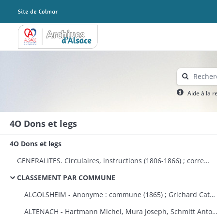
Archives Alsace - Colmar
Aide à la 
4O Dons et legs
4O Dons et legs
GENERALITES. Circulaires, instructions (1806-1866) ; correspondance avec le préfet (1823-1870) ; dons à plusieurs communes et établissements publics (1808-1870) ; états des dons et legs faits aux établissements religieux et publics (1823-1870).
CLASSEMENT PAR COMMUNE
ALGOLSHEIM - Anonyme : commune (1865) ; Grichard Catherine : caisse des pauvres protestants d'Algolsheim et de Volgelsheim (1853).
ALTENACH - Hartmann Michel, Mura Joseph, Schmitt Antoine, Reinauer Joseph : fabrique (1821), Koegler Anne, épouse Fleury : fabriqu