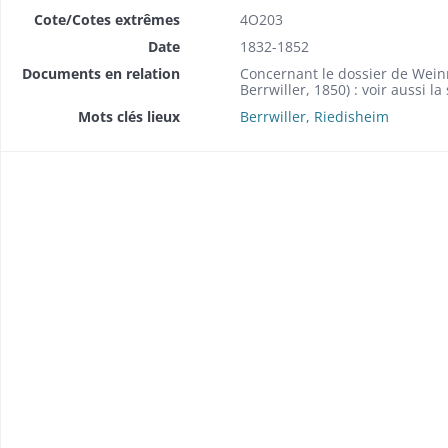
Cote/Cotes extrêmes
4O203
Date
1832-1852
Documents en relation
Concernant le dossier de Wein
Berrwiller, 1850) : voir aussi la
Mots clés lieux
Berrwiller, Riedisheim
brique (1857-1858).
 (1849).