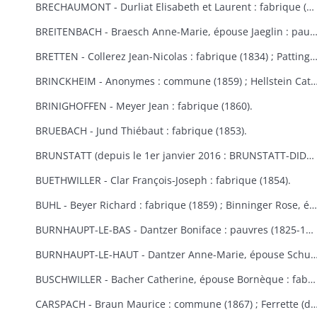
BRECHAUMONT - Durliat Elisabeth et Laurent : fabrique (1851-1856) ; Gerber Catherine : fabrique (1860).
BREITENBACH - Braesch Anne-Marie, épouse Jaeglin : pauvres (1856) ; Wodey Martin : commun
BRETTEN - Collerez Jean-Nicolas : fabrique (1834) ; Pattingre : fabrique et pauvres (1828) ; Suisse Rémy : fabr
BRINCKHEIM - Anonymes : commune (1859) ; Hellstein Catherine, épouse Spery, Spery Joseph : fabrique (1823) ; Stoecklin Joseph : fabrique (1828) ; Wespisser Bernard, Baum
BRINIGHOFFEN - Meyer Jean : fabrique (1860).
BRUEBACH - Jund Thiébaut : fabrique (1853).
BRUNSTATT (depuis le 1er janvier 2016 : BRUNSTATT-DIDENHEIM) - Moesch François Antoine : fabrique (1818) ; Schultz Antoine : fabrique (1856) ; Voegtlin Georges : fabrique (1862).
BUETHWILLER - Clar François-Joseph : fabrique (1854).
BUHL - Beyer Richard : fabrique (1859) ; Binninger Rose, épouse Jenny : fabrique (1823) ; Cladell Reine, Hoeblen Catherine, Keck Bernard, Marbach Joseph : fabrique (1850) ; Gilg Madeleine, épouse Beck : fabrique (1829) ; Gutschenreiter Dominique : fabrique (1853) ; Hiltenbrand Dominique : fabrique (1852) ; Kungler Dominique : fabrique (1851) ; Macbacher Joseph, Neyer Dominique, Niess Jean, Tenzinger Madeleine : fabrique (1850) ; Zeny Jean : fabrique (1848).
BURNHAUPT-LE-BAS - Dantzer Boniface : pauvres (1825-1830) ; Dantzer François Joseph : fabrique (1834).
BURNHAUPT-LE-HAUT - Dantzer Anne-Marie, épouse Schuler : fabrique (1825) ; Hirth Georges : fabrique (1853) ; Kroener Thiébaut, Schwebelin Elisabeth : fabrique (1841) ; Mackerer Louis : fabrique (18
BUSCHWILLER - Bacher Catherine, épouse Bornèque : fabrique (1867-1869) ; Woog Nathan : communauté israélite (1869).
CARSPACH - Braun Maurice : commune (1867) ; Ferrette (de) Jean-Baptiste 