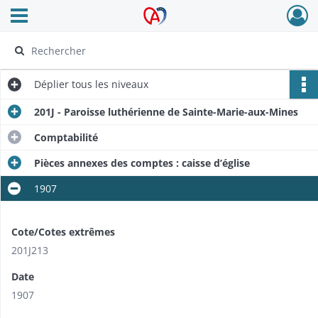
Ouvrir le menu déroulant
Archives Alsace - Colmar
Déplier
tous les niveaux
201J - Paroisse luthérienne de Sainte-Marie-aux-Mines
Comptabilité
Pièces annexes des comptes : caisse d’église
1907
Cote/Cotes extrêmes
201J213
Date
1907