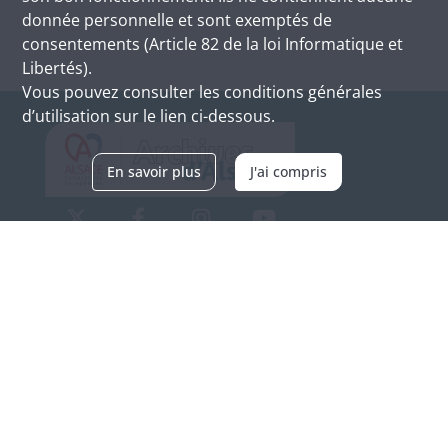
donnée personnelle et sont exemptés de
consentements (Article 82 de la loi Informatique et
Libertés).
Vous pouvez consulter les conditions générales
d’utilisation sur le lien ci-dessous.
En savoir plus
J'ai compris
Archives d'Alsace - Site de Colmar
Bâtiment M / Cité administrative
3, rue Fleischhauer
F-68026 COLMAR
(+33) 3 89 21 97 00
Nous contacter