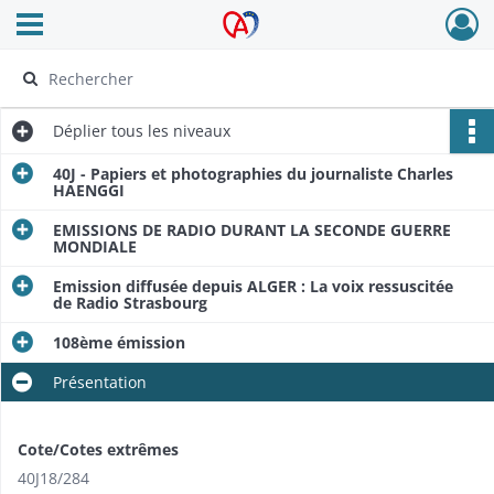
Ouvrir le menu déroulant
Archives Alsace - Colmar
Déplier
tous les niveaux
40J - Papiers et photographies du journaliste Charles
HAENGGI
EMISSIONS DE RADIO DURANT LA SECONDE GUERRE
MONDIALE
Emission diffusée depuis ALGER : La voix ressuscitée
de Radio Strasbourg
108ème émission
Présentation
Cote/Cotes extrêmes
40J18/284