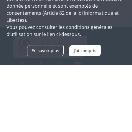
donnée personnelle et sont exemptés de
consentements (Article 82 de la loi Informatique et
Libertés).
Vous pouvez consulter les conditions générales
d’utilisation sur le lien ci-dessous.
En savoir plus
J'ai compris
Archives d'Alsace - Site de Colmar
Bâtiment M / Cité administrative
3, rue Fleischhauer
F-68026 COLMAR
(+33) 3 89 21 97 00
Nous contacter