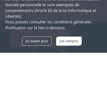
donnée personnelle et sont exemptés de
consentements (Article 82 de la loi Informatique et
Libertés).
Vous pouvez consulter les conditions générales
d’utilisation sur le lien ci-dessous.
En savoir plus
J'ai compris
Archives d'Alsace - Site de Colmar
Bâtiment M / Cité administrative
3, rue Fleischhauer
F-68026 COLMAR
(+33) 3 89 21 97 00
Nous contacter