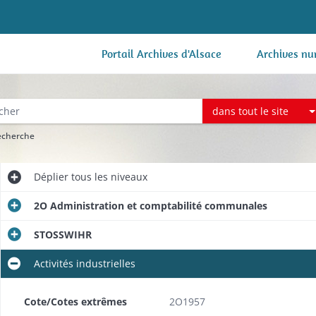
Portail Archives d'Alsace
Archives nu
dans tout le site
recherche
Déplier
tous les niveaux
2O Administration et comptabilité communales
STOSSWIHR
Activités industrielles
Cote/Cotes extrêmes
2O1957