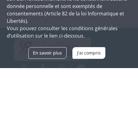
donnée personnelle et sont exemptés de
consentements (Article 82 de la loi Informatique et
Libertés).
Vous pouvez consulter les conditions générales
d’utilisation sur le lien ci-dessous.
En savoir plus
J'ai compris
Archives d'Alsace - Site de Colmar
Bâtiment M / Cité administrative
3, rue Fleischhauer
F-68026 COLMAR
(+33) 3 89 21 97 00
Nous contacter