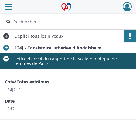
Ouvrir le menu déroulant
Archives Alsace - Colmar
Déplier
tous les niveaux
134J - Consistoire luthérien d'Andolsheim
Lettre d'envoi du rapport de la société biblique de
femmes de Paris
Cote/Cotes extrêmes
134J21/1
Date
1842