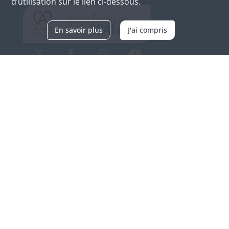
d’utilisation sur le lien ci-dessous.
En savoir plus
J'ai compris
Archives d'Alsace - Site de Colmar
Bâtiment M / Cité administrative
3, rue Fleischhauer
F-68026 COLMAR
(+33) 3 89 21 97 00
Nous contacter
Horaires d'ouverture
Du mardi au vendredi
en continu de 9h à 17h