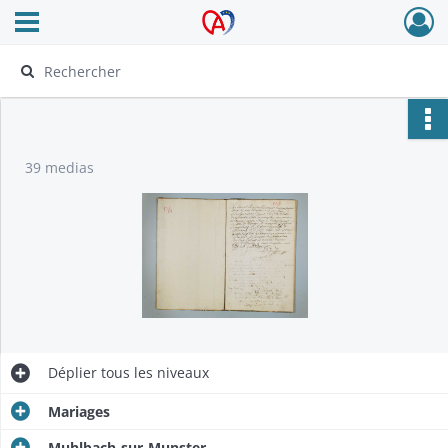
Ouvrir le menu déroulant
Archives Alsace - Colmar
39 medias
Déplier
tous les niveaux
Mariages
Muhlbach-sur-Munster