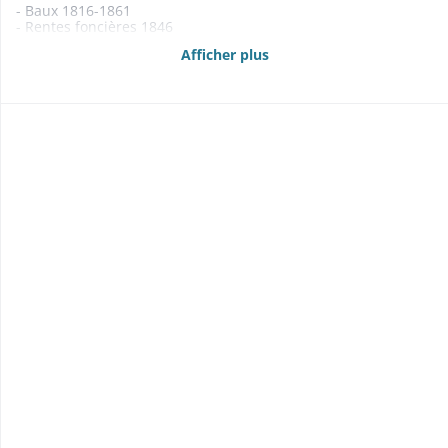
- Baux 1816-1861
- Rentes foncières 1846
- Etats des propriétés foncières, rentes et créances mobilières
Afficher plus
1840, 1860-1864, 1866-1868
- Abornements 1849-1851