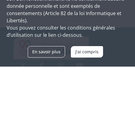
donnée personnelle et sont exemptés de
consentements (Article 82 de la loi Informatique et
Libertés).
Vous pouvez consulter les conditions générales
d’utilisation sur le lien ci-dessous.
En savoir plus
J'ai compris
Archives d'Alsace - Site de Colmar
Bâtiment M / Cité administrative
3, rue Fleischhauer
F-68026 COLMAR
(+33) 3 89 21 97 00
Nous contacter