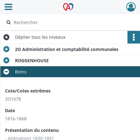
Ouvrir le menu déroulant
Archives Alsace - Colmar
Déplier
tous les niveaux
2O Administration et comptabilité communales
ROGGENHOUSE
Biens
Cote/Cotes extrêmes
2O1678
Date
1816-1868
Présentation du contenu
- Aliénations 1830-1851