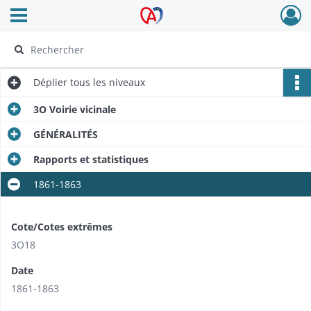
Ouvrir le menu déroulant
Archives Alsace - Colmar
Déplier
tous les niveaux
3O Voirie vicinale
GÉNÉRALITÉS
Rapports et statistiques
1861-1863
Cote/Cotes extrêmes
3O18
Date
1861-1863