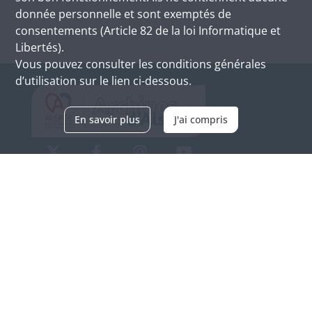
donnée personnelle et sont exemptés de
consentements (Article 82 de la loi Informatique et
Libertés).
Vous pouvez consulter les conditions générales
d’utilisation sur le lien ci-dessous.
En savoir plus
J'ai compris
Archives d'Alsace - Site de Colmar
Bâtiment M / Cité administrative
3, rue Fleischhauer
F-68026 COLMAR
(+33) 3 89 21 97 00
Nous contacter