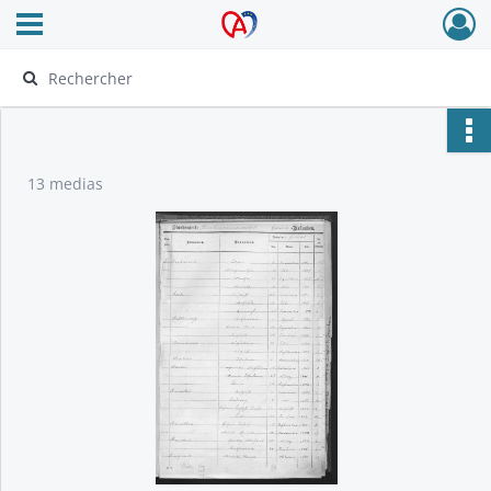
Ouvrir le menu déroulant
Archives Alsace - Colmar
13 medias