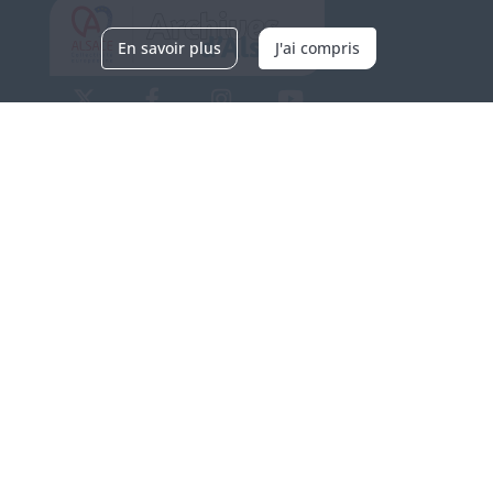
En savoir plus
J'ai compris
Archives d'Alsace - Site de Colmar
Bâtiment M / Cité administrative
3, rue Fleischhauer
F-68026 COLMAR
(+33) 3 89 21 97 00
Nous contacter
Horaires d'ouverture
Du mardi au vendredi
en continu de 9h à 17h