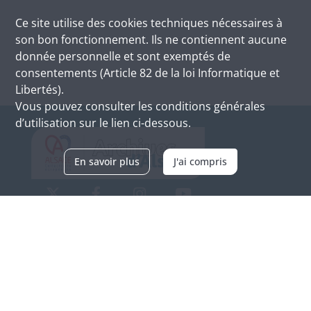
Ce site utilise des
cookies
techniques nécessaires à
son bon fonctionnement. Ils ne contiennent aucune
donnée personnelle et sont exemptés de
consentements (Article 82 de la loi Informatique et
Libertés).
Vous pouvez consulter les conditions générales
d’utilisation sur le lien ci-dessous.
En savoir plus
J'ai compris
Archives d'Alsace - Site de Colmar
Bâtiment M / Cité administrative
3, rue Fleischhauer
F-68026 COLMAR
(+33) 3 89 21 97 00