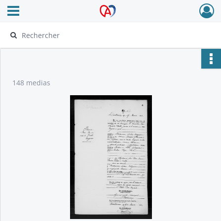
Ouvrir le menu déroulant
Archives Alsace - Colmar
148 medias