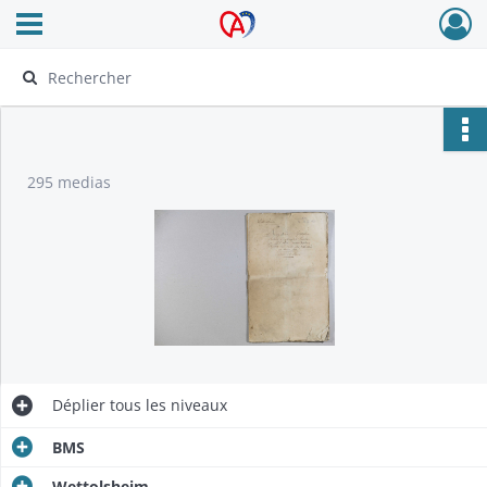
Ouvrir le menu déroulant
Archives Alsace - Colmar
295 medias
Déplier
tous les niveaux
BMS
Wettolsheim