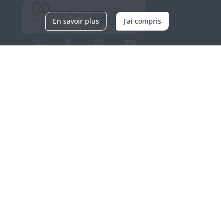
En savoir plus
J'ai compris
Archives d'Alsace - Site de Colmar
Bâtiment M / Cité administrative
3, rue Fleischhauer
F-68026 COLMAR
(+33) 3 89 21 97 00
Nous contacter
Horaires d'ouverture
Du mardi au vendredi
en continu de 9h à 17h