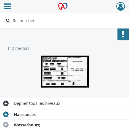
Ouvrir le menu déroulant
Archives Alsace - Colmar
142 medias
Déplier
tous les niveaux
Naissances
Wasserbourg