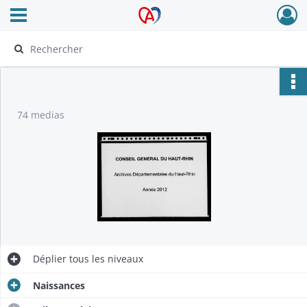
Ouvrir le menu déroulant
Archives Alsace - Colmar
74 medias
Déplier
tous les niveaux
Naissances