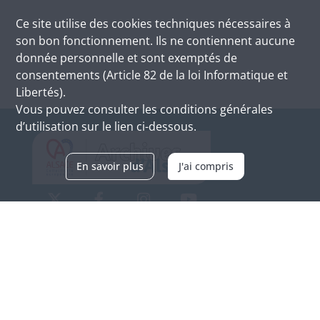
Ce site utilise des
cookies
techniques nécessaires à
son bon fonctionnement. Ils ne contiennent aucune
donnée personnelle et sont exemptés de
consentements (Article 82 de la loi Informatique et
Libertés).
Vous pouvez consulter les conditions générales
d’utilisation sur le lien ci-dessous.
En savoir plus
J'ai compris
Archives d'Alsace - Site de Colmar
Bâtiment M / Cité administrative
3, rue Fleischhauer
F-68026 COLMAR
(+33) 3 89 21 97 00