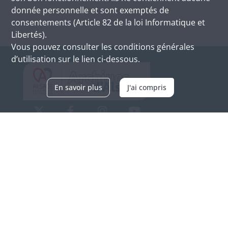
donnée personnelle et sont exemptés de
consentements (Article 82 de la loi Informatique et
Libertés).
Vous pouvez consulter les conditions générales
d’utilisation sur le lien ci-dessous.
En savoir plus
J'ai compris
Archives d'Alsace - Site de Colmar
Bâtiment M / Cité administrative
3, rue Fleischhauer
F-68026 COLMAR
(+33) 3 89 21 97 00
Nous contacter