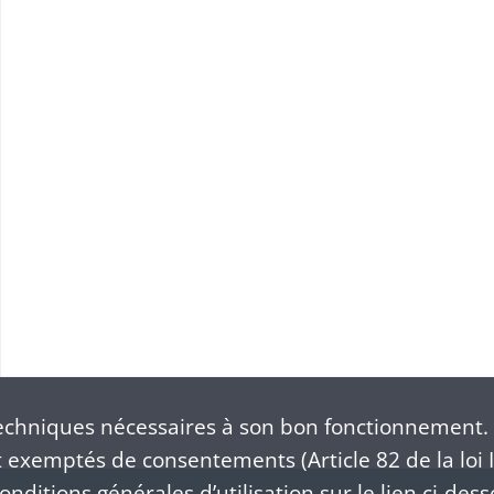
Plaquette commémorative du cinq-centième anniversaire de Notre-Dame du Schauenberg. 1483-1983.
.
chniques nécessaires à son bon fonctionnement. 
exemptés de consentements (Article 82 de la loi I
nditions générales d’utilisation sur le lien ci-dess