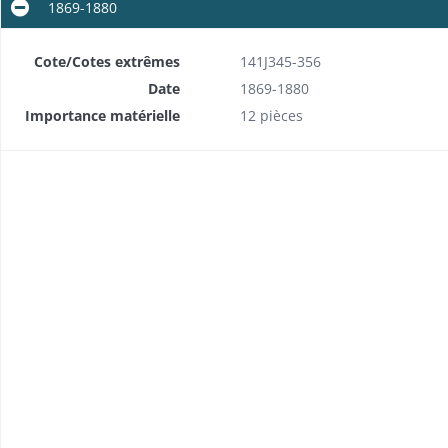
1869-1880
.
Cote/Cotes extrêmes
141J345-356
Date
1869-1880
Accord de l'Evêque de Bâle pour l'érection d'une chapellenie au Schauenberg. Dimanche après la Saint Simon et Jude 1483.
Importance matérielle
12 pièces
Indulgence de 100 jours accordée aux pèlerins du Schauenberg par le pape Clément XI.
rend opposant les Pères récollets au curé de Pfaffenheim.
Devis estimatif pour le rétablissement d'un mur de soutènement