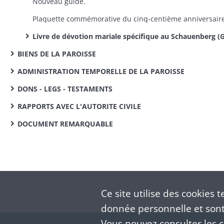
Nouveau guide.
Livre de dévotion mariale spécifique au Schauenberg (Geistlicher Wegweiser das ist : Art und Weise verdienstlich zu Wallfahrten zu dem schönen Gnadenbild Mariahilf auf dem Schauenberg)
BIENS DE LA PAROISSE
ADMINISTRATION TEMPORELLE DE LA PAROISSE
DONS - LEGS - TESTAMENTS
RAPPORTS AVEC L'AUTORITE CIVILE
DOCUMENT REMARQUABLE
Ce site utilise des
cookies
te
donnée personnelle et sont 
Vous pouvez consulter les co