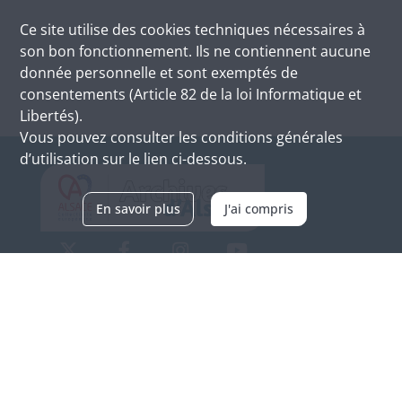
Ce site utilise des
cookies
techniques nécessaires à
son bon fonctionnement. Ils ne contiennent aucune
donnée personnelle et sont exemptés de
consentements (Article 82 de la loi Informatique et
Libertés).
Vous pouvez consulter les conditions générales
d’utilisation sur le lien ci-dessous.
En savoir plus
J'ai compris
Archives d'Alsace - Site de Colmar
Bâtiment M / Cité administrative
3, rue Fleischhauer
F-68026 COLMAR
(+33) 3 89 21 97 00