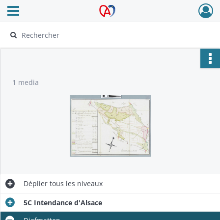
Ouvrir le menu déroulant
Archives Alsace - Colmar
1 media
Déplier
tous les niveaux
5C Intendance d'Alsace