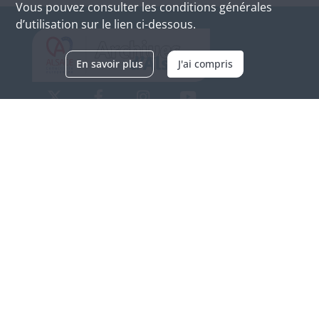
Vous pouvez consulter les conditions générales
d’utilisation sur le lien ci-dessous.
En savoir plus
J'ai compris
Archives d'Alsace - Site de Colmar
Bâtiment M / Cité administrative
3, rue Fleischhauer
F-68026 COLMAR
(+33) 3 89 21 97 00
Nous contacter
Horaires d'ouverture
Du mardi au vendredi