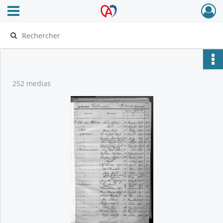
Ouvrir le menu déroulant
Archives Alsace - Colmar
252 medias