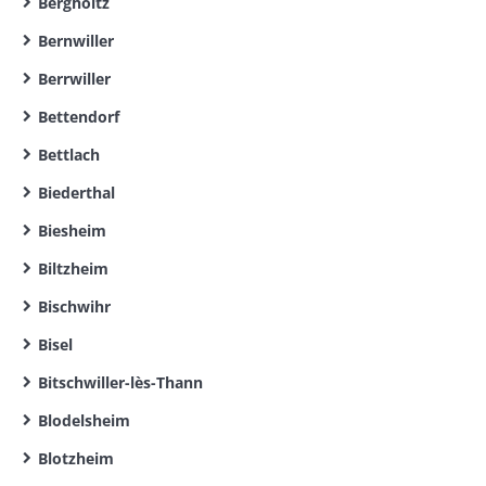
Bergholtz
Bernwiller
Berrwiller
Bettendorf
Bettlach
Biederthal
Biesheim
Biltzheim
Bischwihr
Bisel
Bitschwiller-lès-Thann
Blodelsheim
Blotzheim