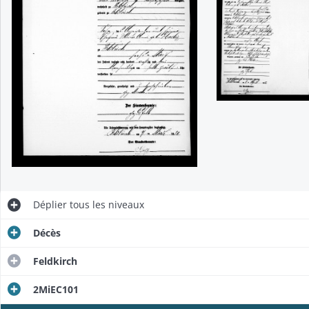
Déplier
tous les niveaux
Décès
Feldkirch
2MiEC101