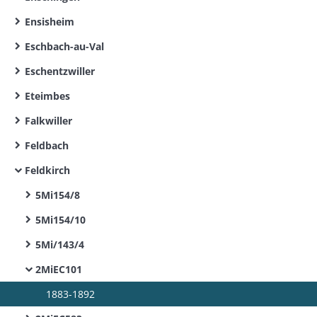
Ensisheim
Eschbach-au-Val
Eschentzwiller
Eteimbes
Falkwiller
Feldbach
Feldkirch
5Mi154/8
5Mi154/10
5Mi/143/4
2MiEC101
1883-1892