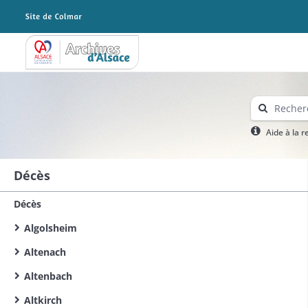
Archives Alsace - Colmar
Aide à la 
Décès
Décès
Algolsheim
Altenach
Altenbach
Altkirch