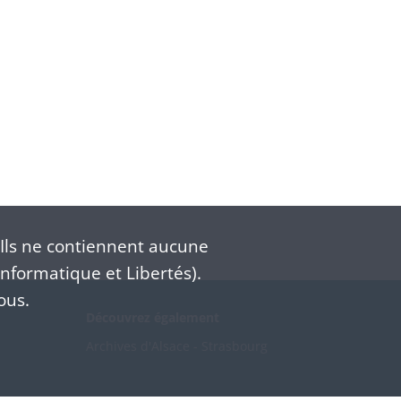
Ils ne contiennent aucune
nformatique et Libertés).
ous.
Découvrez également
Archives d'Alsace - Strasbourg