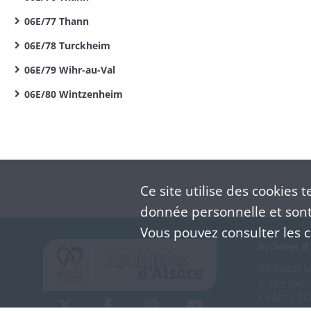
06E/77 Thann
06E/78 Turckheim
06E/79 Wihr-au-Val
06E/80 Wintzenheim
Ce site utilise des
cookies
te
donnée personnelle et sont 
Vous pouvez consulter les co
Archives d'
Bâtiment M 
3, rue Flei
F-68026 C