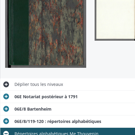
Répertoires alphabétiques Me Gschwind, 26 mai 1847 - 25 septembre 1855. Répertoires alphabétiques Me Krauss, 1er juillet 1858 - 1er septembre 1860.
Déplier
tous les niveaux
06E Notariat postérieur à 1791
06E/8 Bartenheim
06E/8/119-120 : répertoires alphabétiques
Répertoires alphabétiques Me Thouvenin