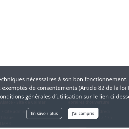
chniques nécessaires à son bon fonctionnement. 
exemptés de consentements (Article 82 de la loi I
nditions générales d’utilisation sur le lien ci-dess
Alsace - Site de Colmar
Horaires d'ouverture
/ Cité administrative
Du mardi au vendredi
En savoir plus
J'ai compris
schhauer
en continu de 9h à 17h
OLMAR