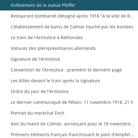
Enlèvement de la statue Pfeffel
Restaurant bombardé (désigné après 1918 "A la ville de Reims
L'établissement de bains de Colmar touché par les bombes
Le train de l'Armistice à Rethondes
Voitures des plénipotentiaires allemands
Signature de l'Armistice
Convention de l'Armistice : première et dernière page
Les Alliés devant le train après la signature
Ordre du jour de l'Armistice
Le dernier communiqué de Pétain, 11 novembre 1918, 21 h
Portrait du maréchal Foch
Avis du maire de Colmar, annonçant pour le 18 novembre l'entrée des troupes françaises et portant dissolution des conseils de soldats et d'ouvriers à partir du 17 novembre à 19 h. (16 novembre 1918)
Premiers éléments français franchissant le pont d'Ampfersbach