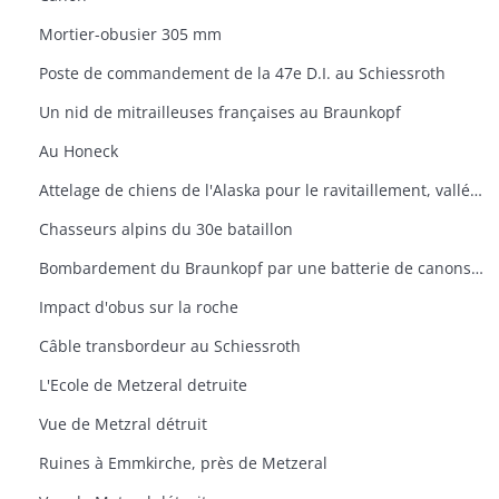
Mortier-obusier 305 mm
Poste de commandement de la 47e D.I. au Schiessroth
Un nid de mitrailleuses françaises au Braunkopf
Au Honeck
Attelage de chiens de l'Alaska pour le ravitaillement, vallée de Munster
Chasseurs alpins du 30e bataillon
Bombardement du Braunkopf par une batterie de canons de 220 mm, amenés spécialement à Mittlach pour l'offensive, 15 juin 1915
Impact d'obus sur la roche
Câble transbordeur au Schiessroth
L'Ecole de Metzeral detruite
Vue de Metzral détruit
Ruines à Emmkirche, près de Metzeral