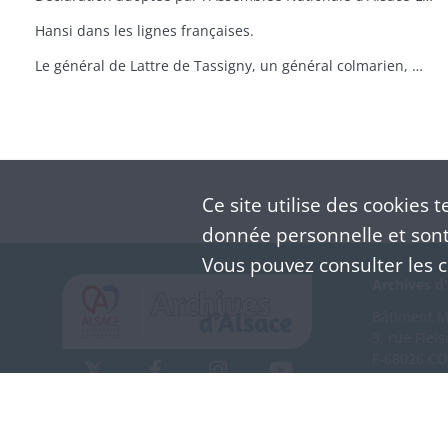
Hansi dans les lignes françaises.
Le général de Lattre de Tassigny, un général colmarien, M. Fonlupt-Espéraber Préfet du Haut-Rhin et M. E. Richard, Maire de Colmar le 2 février 1945
Ce site utilise des
cookies
te
donnée personnelle et sont 
Vous pouvez consulter les co
Archives d'
Bâtiment M 
3, rue Flei
F-68026 C
(+33) 3 
Nous co