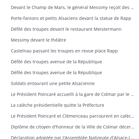
Devant le Champ de Mars, le général Messimy reçoit des fleurs d'une Alsacienne
Porte-fanions et petits Alsaciens devant la statue de Rapp
Défilé des troupes devant le restaurant Meistermann
Messimy devant le théâtre
Castelnau passant les troupes en revue place Rapp
Défilé des troupes avenue de la République
Défilé des troupes avenue de la République
Soldats entourant une petite Alsacienne
Le Président Poincaré accueilli à la gare de Colmar par le général de Castelnau et Baer, adjoint au maire
La calèche présidentielle quitte la Préfecture
Le Président Poincaré et Clémenceau parcourent en calèche les rues de Colmar
Diplôme de citoyen d'honneur de la Ville de Colmar décerné au Président Poincaré
Déclaration adoptée par l'Assemblée Nationale d'Alsace-Lorraine dans sa séance du 5décembre 1918, proclamant le rattachement de l'Alsace et de la Lorraine à la France