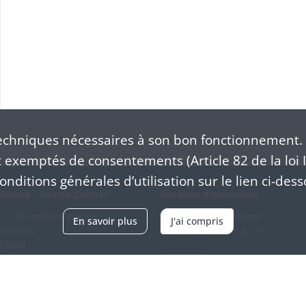
chniques nécessaires à son bon fonctionnement. 
exemptés de consentements (Article 82 de la loi I
nditions générales d’utilisation sur le lien ci-dess
Alsace - Site de Colmar
Horaires d'ouverture
/ Cité administrative
Du mardi au vendredi
En savoir plus
J'ai compris
schhauer
en continu de 9h à 17h
OLMAR
89 21 97 00
Venir
ntacter