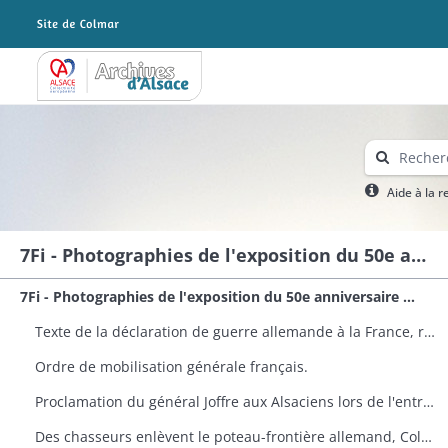
Archives Alsace - Colmar
Aide à la 
7Fi - Photographies de l'exposition du 50e anniversaire de la fin de la Première Guerre mondiale
7Fi - Photographies de l'exposition du 50e anniversaire de la fin de la Première Guerre mondiale organisée par Archives départementales du Haut-Rhin
Texte de la déclaration de guerre allemande à la France, remise au quai d'Orsay le 3 août 1914 à 18h45 par l'ambassadeur Schoen sur ordre du chancelier Bethmann-Hollweg.
Ordre de mobilisation générale français.
Proclamation du général Joffre aux Alsaciens lors de l'entrée des troupes françaises en Alsace en 1914
Des chasseurs enlèvent le poteau-frontière allemand, Col du Bonhomme, 7 août 1914