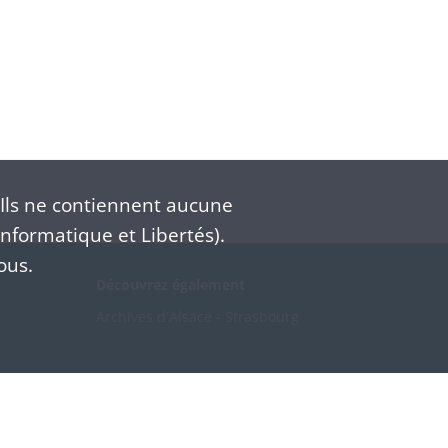
Ils ne contiennent aucune
nformatique et Libertés).
ous.
Découvrez également
Archives d'Alsace - Strasbourg