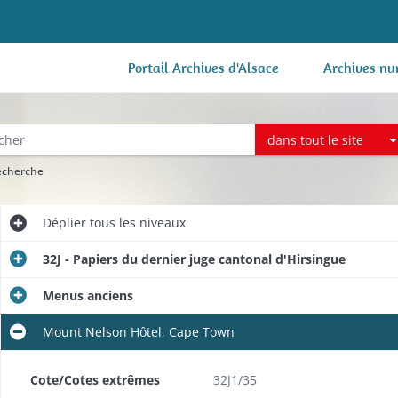
Portail Archives d'Alsace
Archives nu
dans tout le site
recherche
Déplier
tous les niveaux
32J - Papiers du dernier juge cantonal d'Hirsingue
Menus anciens
Mount Nelson Hôtel, Cape Town
Cote/Cotes extrêmes
32J1/35