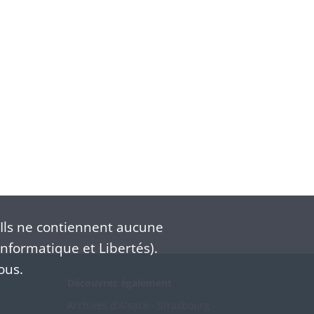
Ils ne contiennent aucune
nformatique et Libertés).
ous.
Découvrez également
Archives d'Alsace - Strasbourg