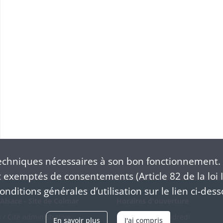
chniques nécessaires à son bon fonctionnement. 
exemptés de consentements (Article 82 de la loi I
nditions générales d’utilisation sur le lien ci-dess
Alsace - Site de Colmar
Horaires d'ouverture
/ Cité administrative
Du mardi au vendredi
En savoir plus
J'ai compris