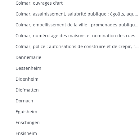
Colmar, ouvrages d'art
Colmar, assainissement, salubrité publique : égoûts, aqueducs servant à l'évacuation des eaux usées
Colmar, embellissement de la ville : promenades publiques, Champ de Mars, plantations d'arbres
Colmar, numérotage des maisons et nomination des rues
Colmar, police : autorisations de construire et de crépir, respect de l'alignement
Dannemarie
Dessenheim
Didenheim
Diefmatten
Dornach
Eguisheim
Enschingen
Ensisheim