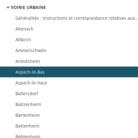
VOIRIE URBAINE
Généralités : Instructions et correspondance relatives aux plans généraux d'alignement des villes, à l'ouverture, à l'élargissement et à l'alignement des rues, à la propriété des routes impériales et départementales dans les traverses des villes, à 
Altenach
Altkirch
Ammerschwihr
Andolsheim
Aspach-Ie-Bas
Aspach-le-Haut
Ballersdorf
Baltzenheim
Bartenheim
Battenheim
Béblenheim