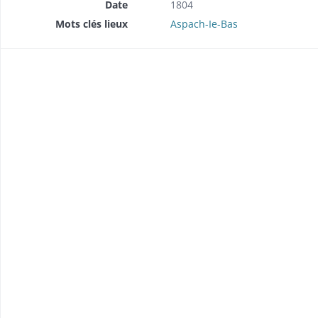
Date
1804
Mots clés lieux
Aspach-Ie-Bas
l'éclairage public au gaz