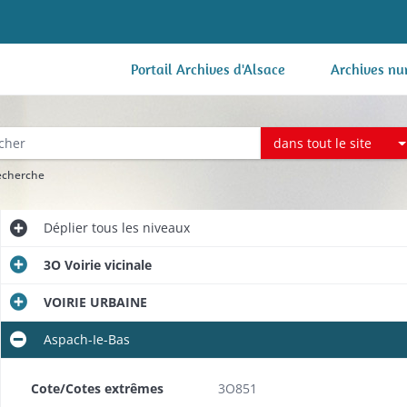
Portail Archives d'Alsace
Archives nu
dans tout le site
recherche
Déplier
tous les niveaux
3O Voirie vicinale
VOIRIE URBAINE
Aspach-Ie-Bas
Cote/Cotes extrêmes
3O851