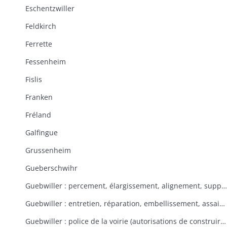
Eschentzwiller
Feldkirch
Ferrette
Fessenheim
Fislis
Franken
Fréland
Galfingue
Grussenheim
Gueberschwihr
Guebwiller : percement, élargissement, alignement, suppression de rues et places
Guebwiller : entretien, réparation, embellissement, assainissement des rues et places
Guebwiller : police de la voirie (autorisations de construire, tolérances, contraventions, délits, servitudes)