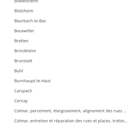
Blodelsheim
Blotzheim
Bourbach-le-Bas
Bouxwiller
Bretten
Brinckheim
Brunstatt
Buhl
Burnhaupt-le-Haut
Carspach
Cernay
Colmar, percement, élargissement, alignement des rues et places
Colmar, entretien et réparation des rues et places, trottoirs, rigoles, pavage, enlèvement des immondices