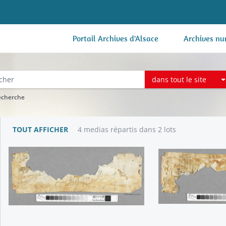
Portail Archives d'Alsace
Archives nu
dans tout le site
recherche
TOUT AFFICHER
4 medias répartis dans 2 lots