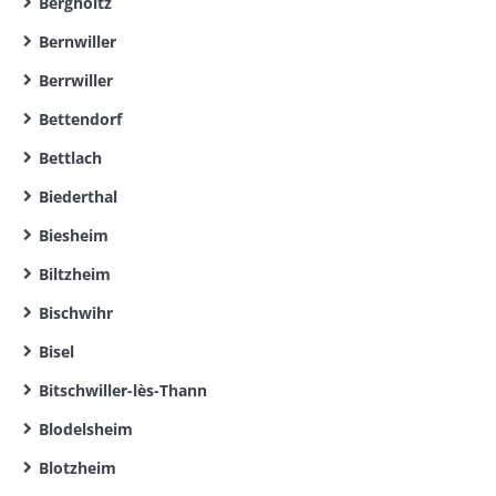
Bergholtz
Bernwiller
Berrwiller
Bettendorf
Bettlach
Biederthal
Biesheim
Biltzheim
Bischwihr
Bisel
Bitschwiller-lès-Thann
Blodelsheim
Blotzheim