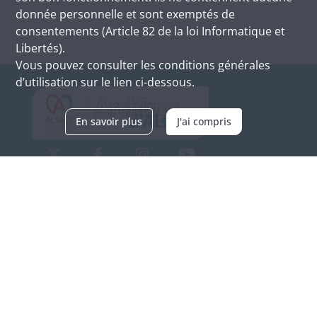
donnée personnelle et sont exemptés de
consentements (Article 82 de la loi Informatique et
Libertés).
Vous pouvez consulter les conditions générales
d’utilisation sur le lien ci-dessous.
En savoir plus
J'ai compris
Archives d'Alsace - Site de Colmar
Bâtiment M / Cité administrative
3, rue Fleischhauer
F-68026 COLMAR
(+33) 3 89 21 97 00
Nous contacter