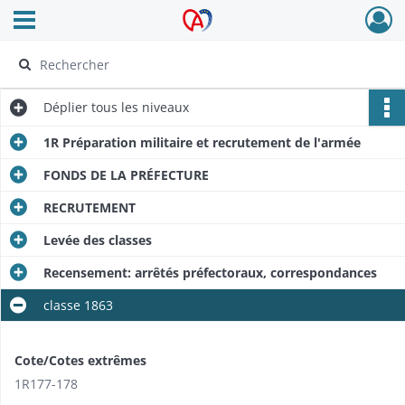
Ouvrir le menu déroulant
Archives Alsace - Colmar
Déplier
tous les niveaux
1R Préparation militaire et recrutement de l'armée
FONDS DE LA PRÉFECTURE
RECRUTEMENT
Levée des classes
Recensement: arrêtés préfectoraux, correspondances
classe 1863
Cote/Cotes extrêmes
1R177-178