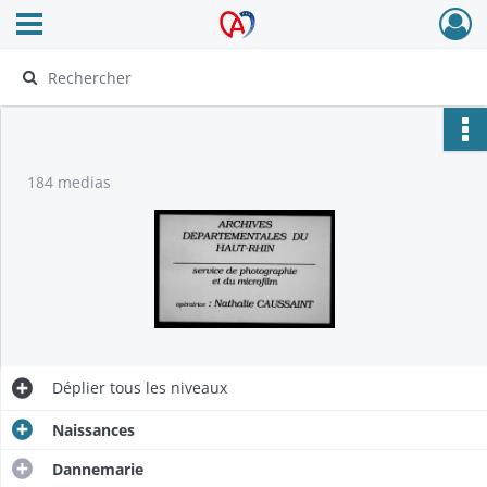
Ouvrir le menu déroulant
Archives Alsace - Colmar
184 medias
Déplier
tous les niveaux
Naissances
Dannemarie