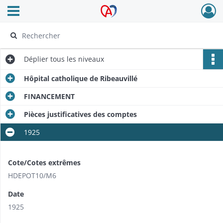
Ouvrir le menu déroulant
Archives Alsace - Colmar
Déplier
tous les niveaux
Hôpital catholique de Ribeauvillé
FINANCEMENT
Pièces justificatives des comptes
1925
Cote/Cotes extrêmes
HDEPOT10/​M6
Date
1925