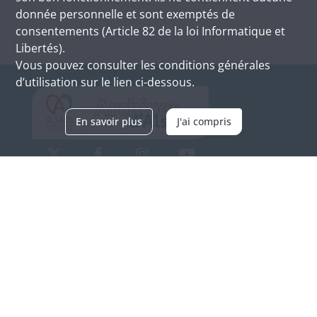
donnée personnelle et sont exemptés de
consentements (Article 82 de la loi Informatique et
Libertés).
Vous pouvez consulter les conditions générales
d’utilisation sur le lien ci-dessous.
En savoir plus
J'ai compris
Archives d'Alsace - Site de Colmar
Bâtiment M / Cité administrative
3, rue Fleischhauer
F-68026 COLMAR
(+33) 3 89 21 97 00
Nous contacter