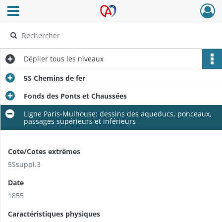
Ouvrir le menu déroulant
Archives Alsace - Colmar
Déplier
tous les niveaux
5S Chemins de fer
Fonds des Ponts et Chaussées
Ligne Paris-Mulhouse: dessins des aqueducs, ponceaux,
passages supérieurs et inférieurs
Cote/Cotes extrêmes
5Ssuppl.3
Date
1855
Caractéristiques physiques