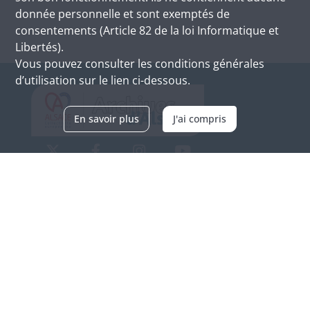
donnée personnelle et sont exemptés de
consentements (Article 82 de la loi Informatique et
Libertés).
Vous pouvez consulter les conditions générales
d’utilisation sur le lien ci-dessous.
En savoir plus
J'ai compris
Archives d'Alsace - Site de Colmar
Bâtiment M / Cité administrative
3, rue Fleischhauer
F-68026 COLMAR
(+33) 3 89 21 97 00
Nous contacter