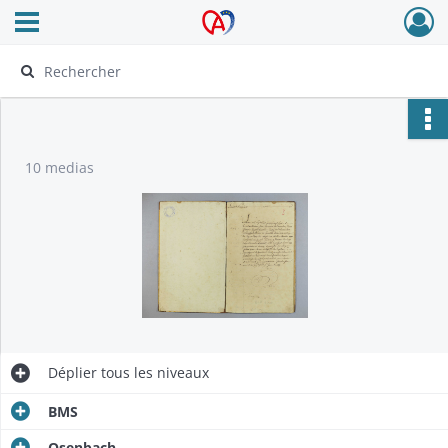
Ouvrir le menu déroulant
Archives Alsace - Colmar
10 medias
Déplier
tous les niveaux
BMS
Osenbach