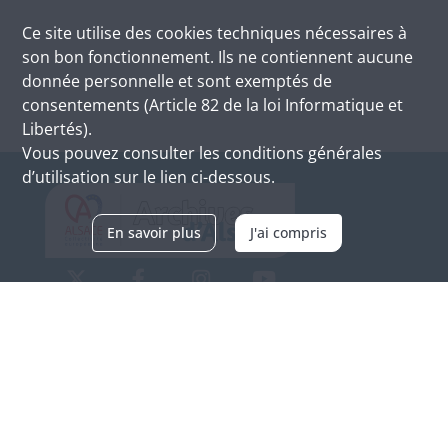
Ce site utilise des
cookies
techniques nécessaires à
son bon fonctionnement. Ils ne contiennent aucune
donnée personnelle et sont exemptés de
consentements (Article 82 de la loi Informatique et
Libertés).
Vous pouvez consulter les conditions générales
d’utilisation sur le lien ci-dessous.
En savoir plus
J'ai compris
Archives d'Alsace - Site de Colmar
Bâtiment M / Cité administrative
3, rue Fleischhauer
F-68026 COLMAR
(+33) 3 89 21 97 00