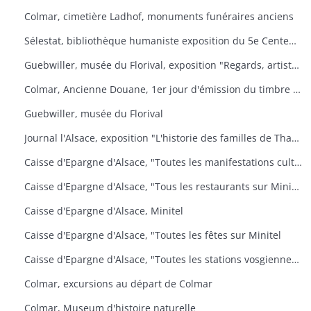
Colmar, cimetière Ladhof, monuments funéraires anciens
Sélestat, bibliothèque humaniste exposition du 5e Centenaire de la mort de Jean Mentel
Guebwiller, musée du Florival, exposition "Regards, artistes connus et méconnus de la collection Pierre et Denise Levy
Colmar, Ancienne Douane, 1er jour d'émission du timbre poste Croix-Rouge
Guebwiller, musée du Florival
Journal l'Alsace, exposition "L'historie des familles de Thann, de sa seigneurie et du baillage de Saint Amarin
Caisse d'Epargne d'Alsace, "Toutes les manifestations culturelles sur Minitel
Caisse d'Epargne d'Alsace, "Tous les restaurants sur Minitel
Caisse d'Epargne d'Alsace, Minitel
Caisse d'Epargne d'Alsace, "Toutes les fêtes sur Minitel
Caisse d'Epargne d'Alsace, "Toutes les stations vosgiennes sur Minitel
Colmar, excursions au départ de Colmar
Colmar, Museum d'histoire naturelle