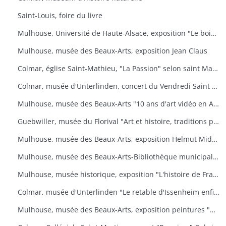
Saint-Louis, foire du livre
Mulhouse, Université de Haute-Alsace, exposition "Le bois, un art de vivre
Mulhouse, musée des Beaux-Arts, exposition Jean Claus
Colmar, église Saint-Mathieu, "La Passion" selon saint Matthieu
Colmar, musée d'Unterlinden, concert du Vendredi Saint "La Passion selon saint Jean
Mulhouse, musée des Beaux-Arts "10 ans d'art vidéo en Allemagne, 1976-1986
Guebwiller, musée du Florival "Art et histoire, traditions populaires céramiques" de Théodore Deck
Mulhouse, musée des Beaux-Arts, exposition Helmut Middendorf
Mulhouse, musée des Beaux-Arts-Bibliothèque municipale "Danses macabres de Dürer à Dali" Collection de l'Université de Düsseldorf "L'homme et la mort
Mulhouse, musée historique, exposition "L'histoire de France illustrée
Colmar, musée d'Unterlinden "Le retable d'Issenheim enfin complet
Mulhouse, musée des Beaux-Arts, exposition peintures "Aime-moi