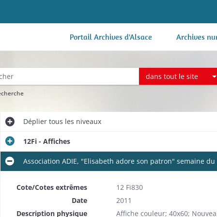
Portail Archives d'Alsace
Archives nu
dans tout le site
recherche
Déplier
tous les niveaux
12Fi - Affiches
Association ADIE, "Elisabeth adore son patron" semaine du 
Cote/Cotes extrêmes
12 Fi830
Date
2011
Description physique
Affiche couleur; 40x60; Nouv