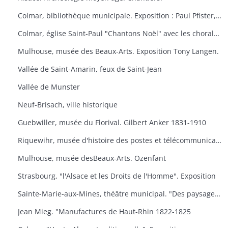
Colmar, bibliothèque municipale. Exposition : Paul Pfister, ex-libris e travaux littéraires.
Colmar, église Saint-Paul "Chantons Noël" avec les chorales "A Cœur Joie" de Colmar, la cantilene, la chanterie de l'école nationale de musique et les chorales scolaires d'Ingersheim.
Mulhouse, musée des Beaux-Arts. Exposition Tony Langen.
Vallée de Saint-Amarin, feux de Saint-Jean
Vallée de Munster
Neuf-Brisach, ville historique
Guebwiller, musée du Florival. Gilbert Anker 1831-1910
Riquewihr, musée d'histoire des postes et télécommunications, dernières acquisitions
Mulhouse, musée desBeaux-Arts. Ozenfant
Strasbourg, "l'Alsace et les Droits de l'Homme". Exposition
Sainte-Marie-aux-Mines, théâtre municipal. "Des paysages, des hommes, des traditions
Jean Mieg. "Manufactures de Haut-Rhin 1822-1825