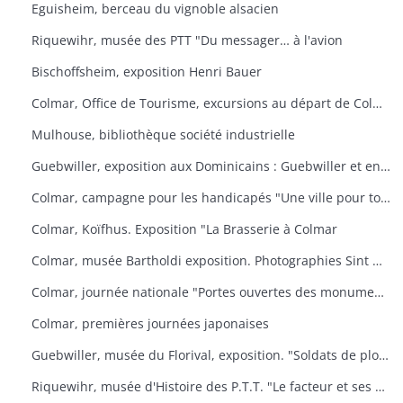
Eguisheim, berceau du vignoble alsacien
Riquewihr, musée des PTT "Du messager… à l'avion
Bischoffsheim, exposition Henri Bauer
Colmar, Office de Tourisme, excursions au départ de Colmar
Mulhouse, bibliothèque société industrielle
Guebwiller, exposition aux Dominicains : Guebwiller et environs
Colmar, campagne pour les handicapés "Une ville pour tous
Colmar, Koïfhus. Exposition "La Brasserie à Colmar
Colmar, musée Bartholdi exposition. Photographies Sint Niklaas
Colmar, journée nationale "Portes ouvertes des monuments historiques" (organisée par l'AREHC et le lycée Bartholdi)
Colmar, premières journées japonaises
Guebwiller, musée du Florival, exposition. "Soldats de plomb
Riquewihr, musée d'Histoire des P.T.T. "Le facteur et ses métamorphoses