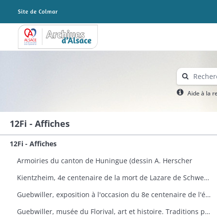
Archives Alsace - Colmar
Aide à la 
12Fi - Affiches
12Fi - Affiches
Armoiries du canton de Huningue (dessin A. Herscher
Kientzheim, 4e centenaire de la mort de Lazare de Schwendi
Guebwiller, exposition à l'occasion du 8e centenaire de l'église Saint-Léger
Guebwiller, musée du Florival, art et histoire. Traditions populaires céramiques de Théodore Deck