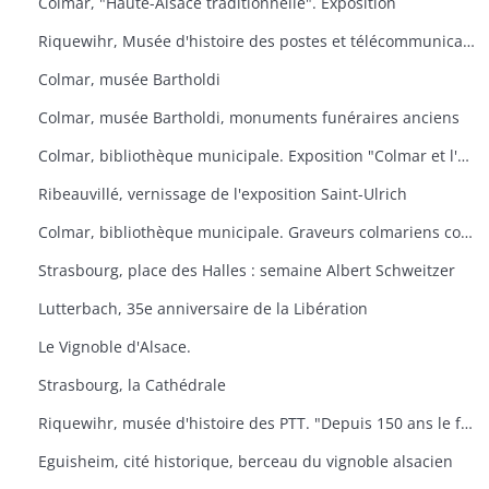
Colmar, "Haute-Alsace traditionnelle". Exposition
Riquewihr, Musée d'histoire des postes et télécommunications. "Facteur ? L'Europe s'il-vous-plaît
Colmar, musée Bartholdi
Colmar, musée Bartholdi, monuments funéraires anciens
Colmar, bibliothèque municipale. Exposition "Colmar et l'Ex-lbiris
Ribeauvillé, vernissage de l'exposition Saint-Ulrich
Colmar, bibliothèque municipale. Graveurs colmariens contemporains
Strasbourg, place des Halles : semaine Albert Schweitzer
Lutterbach, 35e anniversaire de la Libération
Le Vignoble d'Alsace.
Strasbourg, la Cathédrale
Riquewihr, musée d'histoire des PTT. "Depuis 150 ans le facteur de campagne
Eguisheim, cité historique, berceau du vignoble alsacien