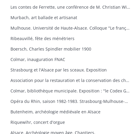
Les contes de Ferrette, une conférence de M. Christian Wilsdorf.
Murbach, art ballade et artisanat
Mulhouse. Université de Haute-Alsace. Colloque "Le français en Alsace
Ribeauvillé, fête des ménétriers
Boersch, Charles Spindler mobilier 1900
Colmar, inauguration FNAC
Strasbourg et l'Alsace par les sceaux. Exposition
Association pour la restauration et la conservation des châteaux du canton de Wintzenheim. "Portes ouvertes au Plixbourg
Colmar, bibliothèque municipale. Exposition : "le Codex Guta Sintram et le monde des couvents de Marbach et de Schwartzenthann
Opéra du Rhin, saison 1982-1983. Strasbourg-Mulhouse-Colmar
Butenheim, archéologie médiévale en Alsace
Riquewihr, concert d'orgue
Alsace. Archéologie moyen âge. Chantiers.