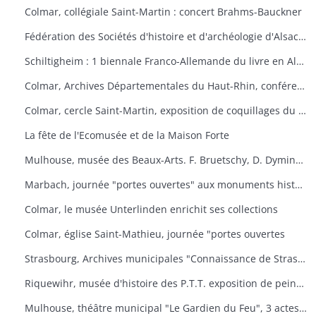
Colmar, collégiale Saint-Martin : concert Brahms-Bauckner
Fédération des Sociétés d'histoire et d'archéologie d'Alsace : les monuments ruraux d'Alsace
Schiltigheim : 1 biennale Franco-Allemande du livre en Alsace
Colmar, Archives Départementales du Haut-Rhin, conférence : Yves Bisch "Cet homme à surveiller
Colmar, cercle Saint-Martin, exposition de coquillages du monde
La fête de l'Ecomusée et de la Maison Forte
Mulhouse, musée des Beaux-Arts. F. Bruetschy, D. Dyminski, C. Gebhardt, B. Latuner, J.F. Nourisson, J.-C. Wallios
Marbach, journée "portes ouvertes" aux monuments historiques
Colmar, le musée Unterlinden enrichit ses collections
Colmar, église Saint-Mathieu, journée "portes ouvertes
Strasbourg, Archives municipales "Connaissance de Strasbourg
Riquewihr, musée d'histoire des P.T.T. exposition de peintures sous-verre
Mulhouse, théâtre municipal "Le Gardien du Feu", 3 actes et 4 tableaux d'après le roman d'Anatole le Braz