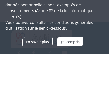
donnée personnelle et sont exemptés de
consentements (Article 82 de la loi Informatique et
Libertés).
Vous pouvez consulter les conditions générales
d’utilisation sur le lien ci-dessous.
En savoir plus
J'ai compris
Archives d'Alsace - Site de Colmar
Bâtiment M / Cité administrative
3, rue Fleischhauer
F-68026 COLMAR
(+33) 3 89 21 97 00
Nous contacter