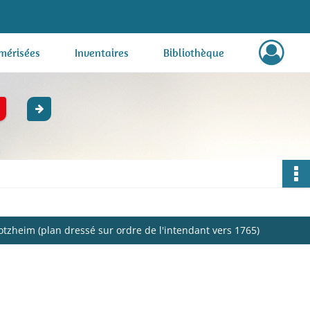
mérisées
Inventaires
Bibliothèque
tzheim (plan dressé sur ordre de l'intendant vers 1765)