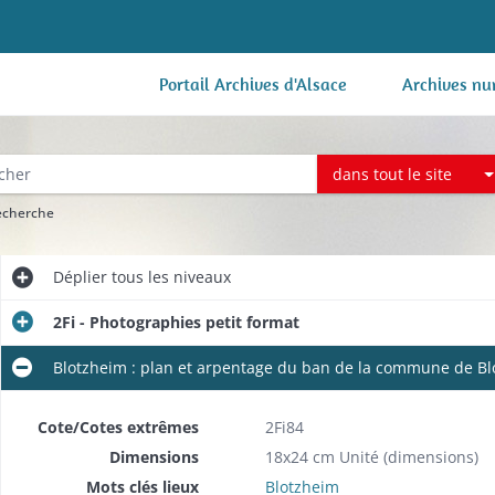
Portail Archives d'Alsace
Archives nu
dans tout le site
recherche
Déplier
tous les niveaux
2Fi - Photographies petit format
Blotzheim : plan et arpentage du ban de la commune de Blo
Cote/Cotes extrêmes
2Fi84
Dimensions
18x24 cm Unité (dimensions)
Mots clés lieux
Blotzheim