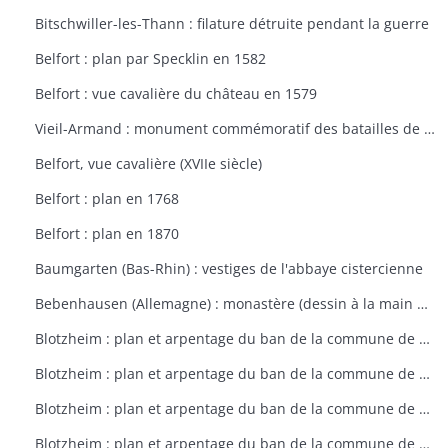
Bitschwiller-les-Thann : filature détruite pendant la guerre
Belfort : plan par Specklin en 1582
Belfort : vue cavalière du château en 1579
Vieil-Armand : monument commémoratif des batailles de la 1ère guerre mondiale
Belfort, vue cavalière (XVIIe siècle)
Belfort : plan en 1768
Belfort : plan en 1870
Baumgarten (Bas-Rhin) : vestiges de l'abbaye cistercienne
Bebenhausen (Allemagne) : monastère (dessin à la main de 1683)
Blotzheim : plan et arpentage du ban de la commune de Blotzheim (plan dressé sur ordre de l'intendant vers 1765)
Blotzheim : plan et arpentage du ban de la commune de Blotzheim (plan dressé sur ordre de l'intendant vers 1765)
Blotzheim : plan et arpentage du ban de la commune de Blotzheim (plan dressé sur ordre de l'intendant vers 1765)
Blotzheim : plan et arpentage du ban de la commune de Blotzheim (plan dressé sur ordre de l'intendant vers 1765)