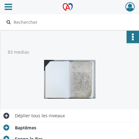
Ouvrir le menu déroulant
Archives Alsace - Colmar
83 medias
Déplier
tous les niveaux
Baptêmes
Soppe-le-Bas